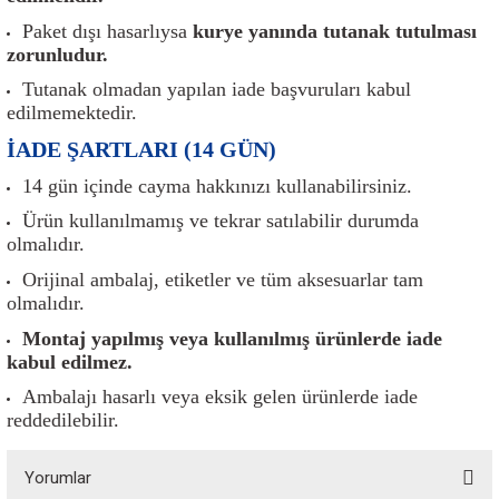
er
Müşürler
Torsiyon Burcu
Pistonlar
Z Rot
Paket dışı hasarlıysa
kurye yanında tutanak tutulması
zorunludur.
ar
Park Sensörü
Torsiyon Tamir Takımı
Pompalar
Tutanak olmadan yapılan iade başvuruları kabul
edilmemektedir.
Reflektörler
Yaylar
Radyatör
İADE ŞARTLARI (14 GÜN)
Röle
Segmanlar
14 gün içinde cayma hakkınızı kullanabilirsiniz.
Ürün kullanılmamış ve tekrar satılabilir durumda
Şalterler ve Müşürler
Silindir Kapakları
olmalıdır.
Orijinal ambalaj, etiketler ve tüm aksesuarlar tam
akım
Sensör
Triger Kayışı
olmalıdır.
Montaj yapılmış veya kullanılmış ürünlerde iade
Sıcaklık Sensörü
Triger Seti
kabul edilmez.
Sigorta Kutuları
Turbo
Ambalajı hasarlı veya eksik gelen ürünlerde iade
reddedilebilir.
i
Silecek Kolu
Turbo Basınç Sensörü
Yorumlar