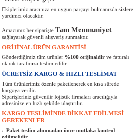
ı
Isı Sensörü
Kilit
Rolanti Valfi
Kalorifer Ekipmanları
Rotil
Ekiplerimiz aracınıza en uygun parçayı bulmanızda sizlere
yardımcı olacaktır.
Isıtma Beyni
Koltuk Ekipmanları
Şanzıman Keçe
Karter
Şaft Takozları
Tam Memnuniyet
Amacımız her siparişte
Kilometre Hız Sensörü
Paçalıklar
Stabilizör
Keçe
Salıncak
sağlayarak güvenli alışveriş sunmaktır.
ORİJİNAL ÜRÜN GARANTİSİ
Kilometre Teli
Panjur ve Izgaralar
Subaplar
Klima Radyatörü
Şanzıman Takozu
Gönderdiğimiz tüm ürünler
%100 orijinaldir
ve faturalı
olarak tarafınıza teslim edilir.
Klima Fanları
Plakalık
Tapa
Klima Rezistansı
Teker Yatak
ÜCRETSİZ KARGO & HIZLI TESLİMAT
Kompresör
Yakıt Deposu Ekipmanları
Tekerlek Sensörü
Konjektör
Tekerlek Rulmanı
Tüm ürünlerimiz özenle paketlenerek en kısa sürede
kargoya verilir.
Kondansatör
Termostat
Kranklar
Torsiyon
Siparişleriniz güvenilir lojistik firmaları aracılığıyla
adresinize en hızlı şekilde ulaştırılır.
Lambalar
Termostat Contası
Motor Takozu
Viraj Demiri ve Lastikleri
KARGO TESLİMİNDE DİKKAT EDİLMESİ
GEREKENLER
ri
Merkezi Kilit Beyni
Termostat Gövdesi
Oksijen Sensörü (Lambda Sensörü)
Vites Ekipmanları
Paket teslim alınmadan önce mutlaka kontrol
edilmelidir.