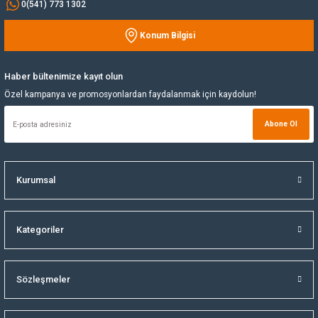
0(541) 773 1302
Yağ Soğutucu
Konum Bilgisi
Gönder
Yakıt Deposu
Haber bültenimize kayıt olun
Özel kampanya ve promosyonlardan faydalanmak için kaydolun!
Yataklar
Abone Ol
Yedek Su Deposu
Kurumsal
Kategoriler
Sözleşmeler