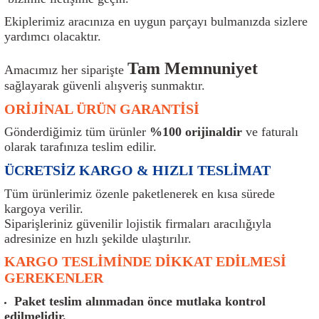
ı
Isı Sensörü
Kilit
Rolanti Valfi
Kalorifer Ekipmanları
Rotil
Ekiplerimiz aracınıza en uygun parçayı bulmanızda sizlere
yardımcı olacaktır.
Isıtma Beyni
Koltuk Ekipmanları
Şanzıman Keçe
Karter
Şaft Takozları
Tam Memnuniyet
Amacımız her siparişte
Kilometre Hız Sensörü
Paçalıklar
Stabilizör
Keçe
Salıncak
sağlayarak güvenli alışveriş sunmaktır.
ORİJİNAL ÜRÜN GARANTİSİ
Kilometre Teli
Panjur ve Izgaralar
Subaplar
Klima Radyatörü
Şanzıman Takozu
Gönderdiğimiz tüm ürünler
%100 orijinaldir
ve faturalı
olarak tarafınıza teslim edilir.
Klima Fanları
Plakalık
Tapa
Klima Rezistansı
Teker Yatak
ÜCRETSİZ KARGO & HIZLI TESLİMAT
Kompresör
Yakıt Deposu Ekipmanları
Tekerlek Sensörü
Konjektör
Tekerlek Rulmanı
Tüm ürünlerimiz özenle paketlenerek en kısa sürede
kargoya verilir.
Kondansatör
Termostat
Kranklar
Torsiyon
Siparişleriniz güvenilir lojistik firmaları aracılığıyla
adresinize en hızlı şekilde ulaştırılır.
Lambalar
Termostat Contası
Motor Takozu
Viraj Demiri ve Lastikleri
KARGO TESLİMİNDE DİKKAT EDİLMESİ
GEREKENLER
ri
Merkezi Kilit Beyni
Termostat Gövdesi
Oksijen Sensörü (Lambda Sensörü)
Vites Ekipmanları
Paket teslim alınmadan önce mutlaka kontrol
edilmelidir.