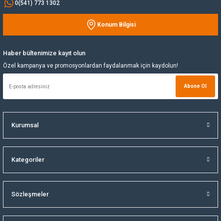
0(541) 773 1302
Yağ Soğutucu
Konum Bilgisi
Gönder
Yakıt Deposu
Haber bültenimize kayıt olun
Özel kampanya ve promosyonlardan faydalanmak için kaydolun!
Yataklar
Abone Ol
Yedek Su Deposu
Kurumsal
Kategoriler
Sözleşmeler