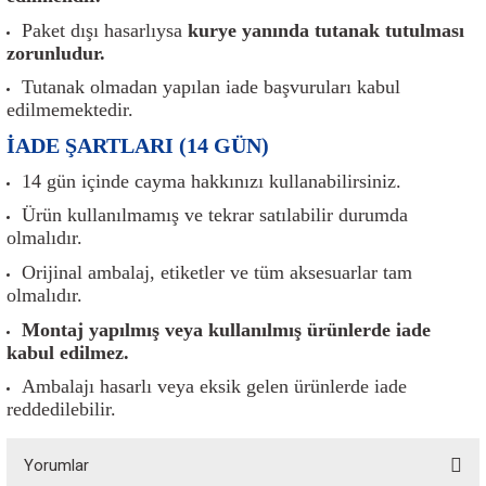
er
Müşürler
Torsiyon Burcu
Pistonlar
Z Rot
Paket dışı hasarlıysa
kurye yanında tutanak tutulması
zorunludur.
ar
Park Sensörü
Torsiyon Tamir Takımı
Pompalar
Tutanak olmadan yapılan iade başvuruları kabul
edilmemektedir.
Reflektörler
Yaylar
Radyatör
İADE ŞARTLARI (14 GÜN)
Röle
Segmanlar
14 gün içinde cayma hakkınızı kullanabilirsiniz.
Ürün kullanılmamış ve tekrar satılabilir durumda
Şalterler ve Müşürler
Silindir Kapakları
olmalıdır.
Orijinal ambalaj, etiketler ve tüm aksesuarlar tam
akım
Sensör
Triger Kayışı
olmalıdır.
Montaj yapılmış veya kullanılmış ürünlerde iade
Sıcaklık Sensörü
Triger Seti
kabul edilmez.
Sigorta Kutuları
Turbo
Ambalajı hasarlı veya eksik gelen ürünlerde iade
reddedilebilir.
i
Silecek Kolu
Turbo Basınç Sensörü
Yorumlar