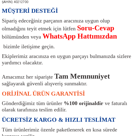
ŞAHİN) 40212700
ı
Isı Sensörü
Kilit
Rolanti Valfi
Kalorifer Ekipmanları
Rotil
MÜŞTERİ DESTEĞİ
Sipariş edeceğiniz parçanın aracınıza uygun olup
Isıtma Beyni
Koltuk Ekipmanları
Şanzıman Keçe
Karter
Şaft Takozları
Soru-Cevap
olmadığını teyit etmek için lütfen
WhatsApp Hattımızdan
Kilometre Hız Sensörü
Paçalıklar
Stabilizör
Keçe
Salıncak
bölümünden veya
bizimle iletişime geçin.
Kilometre Teli
Panjur ve Izgaralar
Subaplar
Klima Radyatörü
Şanzıman Takozu
Ekiplerimiz aracınıza en uygun parçayı bulmanızda sizlere
yardımcı olacaktır.
Klima Fanları
Plakalık
Tapa
Klima Rezistansı
Teker Yatak
Tam Memnuniyet
Amacımız her siparişte
Kompresör
Yakıt Deposu Ekipmanları
Tekerlek Sensörü
Konjektör
Tekerlek Rulmanı
sağlayarak güvenli alışveriş sunmaktır.
ORİJİNAL ÜRÜN GARANTİSİ
Kondansatör
Termostat
Kranklar
Torsiyon
Gönderdiğimiz tüm ürünler
%100 orijinaldir
ve faturalı
olarak tarafınıza teslim edilir.
Lambalar
Termostat Contası
Motor Takozu
Viraj Demiri ve Lastikleri
ÜCRETSİZ KARGO & HIZLI TESLİMAT
ri
Merkezi Kilit Beyni
Termostat Gövdesi
Oksijen Sensörü (Lambda Sensörü)
Vites Ekipmanları
Tüm ürünlerimiz özenle paketlenerek en kısa sürede
kargoya verilir.