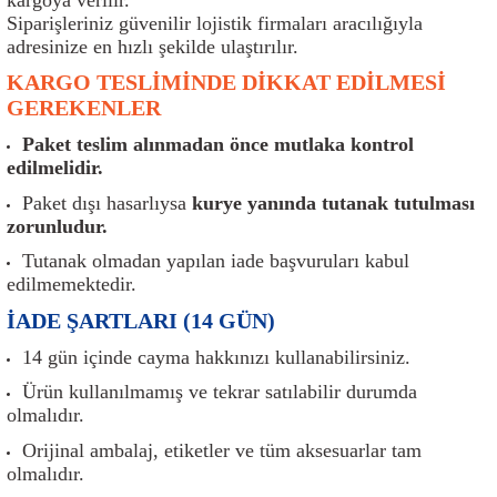
er
Müşürler
Torsiyon Burcu
Pistonlar
Z Rot
Siparişleriniz güvenilir lojistik firmaları aracılığıyla
adresinize en hızlı şekilde ulaştırılır.
ar
Park Sensörü
Torsiyon Tamir Takımı
Pompalar
KARGO TESLİMİNDE DİKKAT EDİLMESİ
GEREKENLER
Reflektörler
Yaylar
Radyatör
Paket teslim alınmadan önce mutlaka kontrol
edilmelidir.
Röle
Segmanlar
Paket dışı hasarlıysa
kurye yanında tutanak tutulması
zorunludur.
Şalterler ve Müşürler
Silindir Kapakları
Tutanak olmadan yapılan iade başvuruları kabul
edilmemektedir.
akım
Sensör
Triger Kayışı
İADE ŞARTLARI (14 GÜN)
Sıcaklık Sensörü
Triger Seti
14 gün içinde cayma hakkınızı kullanabilirsiniz.
Ürün kullanılmamış ve tekrar satılabilir durumda
Sigorta Kutuları
Turbo
olmalıdır.
i
Silecek Kolu
Turbo Basınç Sensörü
Orijinal ambalaj, etiketler ve tüm aksesuarlar tam
olmalıdır.