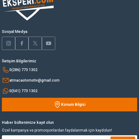
Ürün açıklamasında eksik bilgiler bulunuyor.
Ürün bilgilerinde hatalar bulunuyor.
Yağ Soğutucu
Ürün fiyatı diğer sitelerden daha pahalı.
Bu ürüne benzer farklı alternatifler olmalı.
Yakıt Deposu
Sosyal Medya
Yataklar
Yedek Su Deposu
İletişim Bilgilerimiz
Gönder
0(286) 773 1302
atmacaotomotiv@gmail.com
0(541) 773 1302
Konum Bilgisi
Haber bültenimize kayıt olun
Özel kampanya ve promosyonlardan faydalanmak için kaydolun!