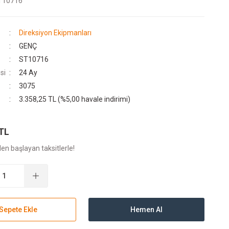
T10716
Direksiyon Ekipmanları
GENÇ
ST10716
si
24 Ay
3075
3.358,25 TL (%5,00 havale indirimi)
 TL
en başlayan taksitlerle!
Sepete Ekle
Hemen Al