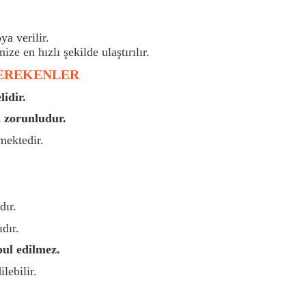
a verilir.
nize en hızlı şekilde ulaştırılır.
GEREKENLER
idir.
 zorunludur.
mektedir.
dır.
dır.
bul edilmez.
lebilir.