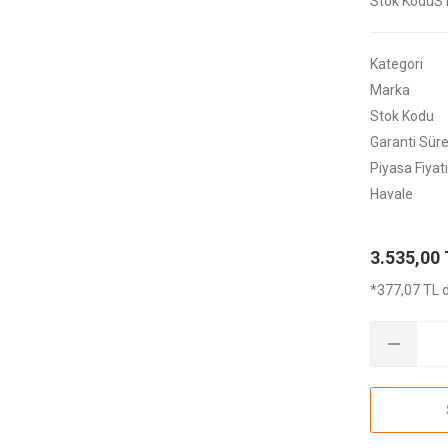
Stok Kodu
S
Kategori
Marka
Stok Kodu
Garanti Süre
Piyasa Fiyatı
Havale
3.535,00
*377,07 TL d