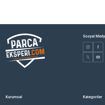
Bu ürünün fiyat bilgisi, resim, ürün açıklamalarında ve diğer konularda yete
Görüş ve önerileriniz için teşekkür ederiz.
Ürün resmi kalitesiz, bozuk veya görüntülenemiyor.
Ürün açıklamasında eksik bilgiler bulunuyor.
Sosyal Med
Ürün bilgilerinde hatalar bulunuyor.
Ürün fiyatı diğer sitelerden daha pahalı.
Bu ürüne benzer farklı alternatifler olmalı.
Kurumsal
Kategoriler