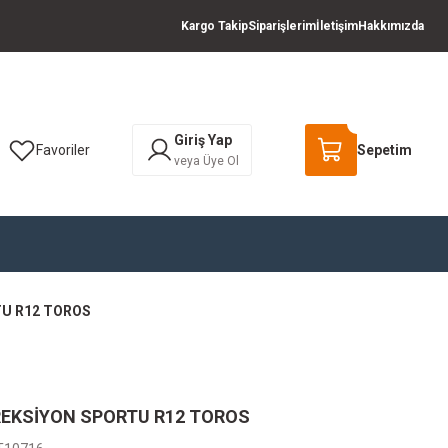
Kargo Takip
Siparişlerim
İletişim
Hakkımızda
Giriş Yap
Favoriler
Sepetim
veya Üye Ol
TU R12 TOROS
REKSİYON SPORTU R12 TOROS