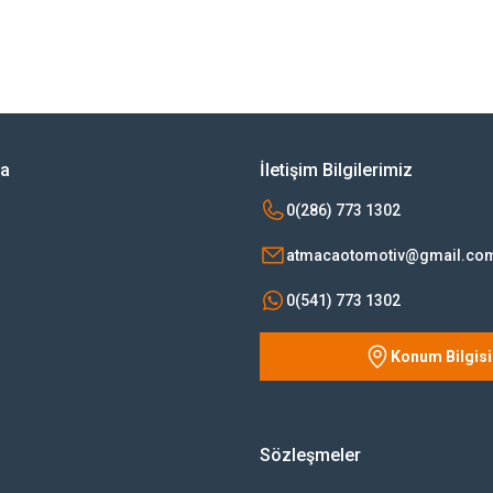
rsiz gördüğünüz noktaları öneri formunu kullanarak tarafımıza iletebilirsiniz.
Bu ürüne ilk yorumu siz yapın!
Yorum Yaz
ya
İletişim Bilgilerimiz
0(286) 773 1302
atmacaotomotiv@gmail.co
0(541) 773 1302
Konum Bilgisi
Gönder
Sözleşmeler