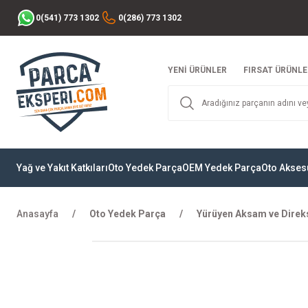
0(541) 773 1302
0(286) 773 1302
YENİ ÜRÜNLER
FIRSAT ÜRÜNLE
Yağ ve Yakıt Katkıları
Oto Yedek Parça
OEM Yedek Parça
Oto Akses
Anasayfa
Oto Yedek Parça
Yürüyen Aksam ve Direk