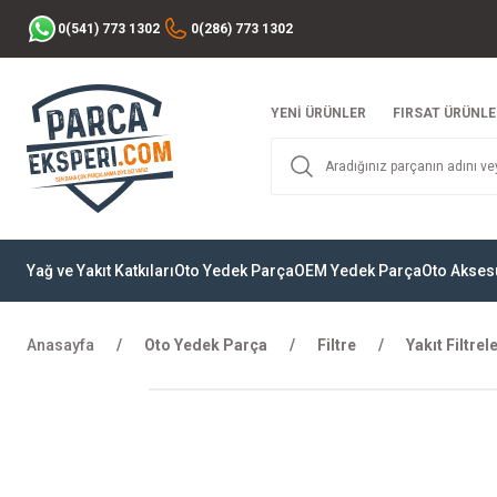
0(541) 773 1302
0(286) 773 1302
YENİ ÜRÜNLER
FIRSAT ÜRÜNLE
Yağ ve Yakıt Katkıları
Oto Yedek Parça
OEM Yedek Parça
Oto Akses
Anasayfa
Oto Yedek Parça
Filtre
Yakıt Filtrele