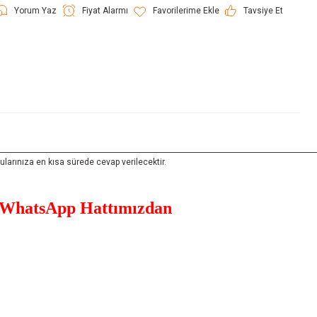
Yorum Yaz
Fiyat Alarmı
Tavsiye Et
__________________________________________________________________________________________
rınıza en kısa sürede cevap verilecektir.
WhatsApp Hattımızdan