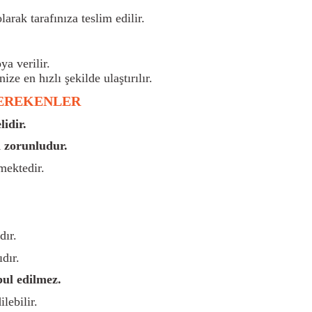
larak tarafınıza teslim edilir.
a verilir.
nize en hızlı şekilde ulaştırılır.
GEREKENLER
idir.
 zorunludur.
mektedir.
dır.
dır.
bul edilmez.
lebilir.