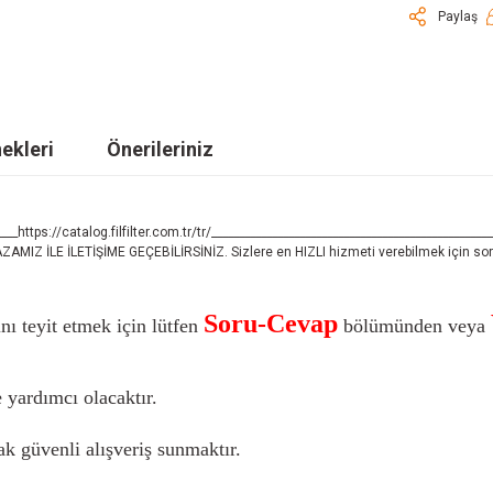
Paylaş
ekleri
Önerileriniz
___https://catalog.filfilter.com.tr/tr/__________________________________________________
LE İLETİŞİME GEÇEBİLİRSİNİZ. Sizlere en HIZLI hizmeti verebilmek için sorula
Soru-Cevap
nı teyit etmek için lütfen
bölümünden veya
 yardımcı olacaktır.
k güvenli alışveriş sunmaktır.