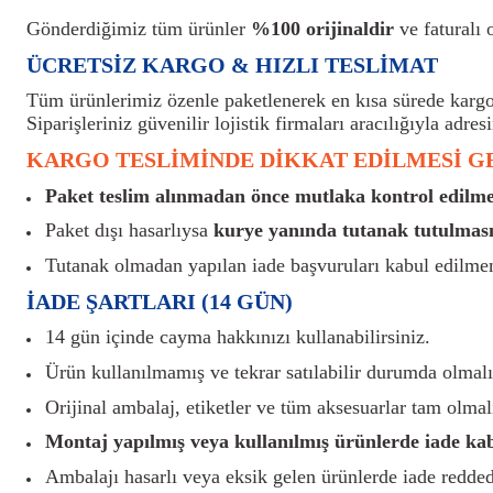
Gönderdiğimiz tüm ürünler
%100 orijinaldir
ve faturalı o
ÜCRETSİZ KARGO & HIZLI TESLİMAT
Tüm ürünlerimiz özenle paketlenerek en kısa sürede kargoy
Siparişleriniz güvenilir lojistik firmaları aracılığıyla adresi
KARGO TESLİMİNDE DİKKAT EDİLMESİ 
Paket teslim alınmadan önce mutlaka kontrol edilmel
Paket dışı hasarlıysa
kurye yanında tutanak tutulması
Tutanak olmadan yapılan iade başvuruları kabul edilme
İADE ŞARTLARI (14 GÜN)
14 gün içinde cayma hakkınızı kullanabilirsiniz.
Ürün kullanılmamış ve tekrar satılabilir durumda olmalı
Orijinal ambalaj, etiketler ve tüm aksesuarlar tam olmalı
Montaj yapılmış veya kullanılmış ürünlerde iade ka
Ambalajı hasarlı veya eksik gelen ürünlerde iade reddedi