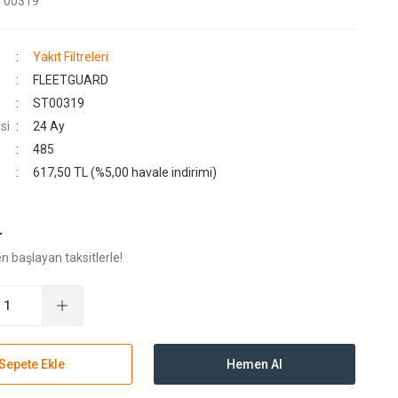
T00319
Yakıt Filtreleri
FLEETGUARD
ST00319
si
24 Ay
485
617,50 TL (%5,00 havale indirimi)
L
n başlayan taksitlerle!
Sepete Ekle
Hemen Al