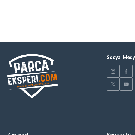
Bu ürünün fiyat bilgisi, resim, ürün açıklamalarında ve diğer konularda yete
Görüş ve önerileriniz için teşekkür ederiz.
Ürün resmi kalitesiz, bozuk veya görüntülenemiyor.
Ürün açıklamasında eksik bilgiler bulunuyor.
Sosyal Med
Ürün bilgilerinde hatalar bulunuyor.
Ürün fiyatı diğer sitelerden daha pahalı.
Bu ürüne benzer farklı alternatifler olmalı.