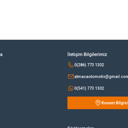
rsiz gördüğünüz noktaları öneri formunu kullanarak tarafımıza iletebilirsiniz.
Bu ürüne ilk yorumu siz yapın!
Yorum Yaz
ya
İletişim Bilgilerimiz
0(286) 773 1302
atmacaotomotiv@gmail.co
0(541) 773 1302
Konum Bilgisi
Gönder