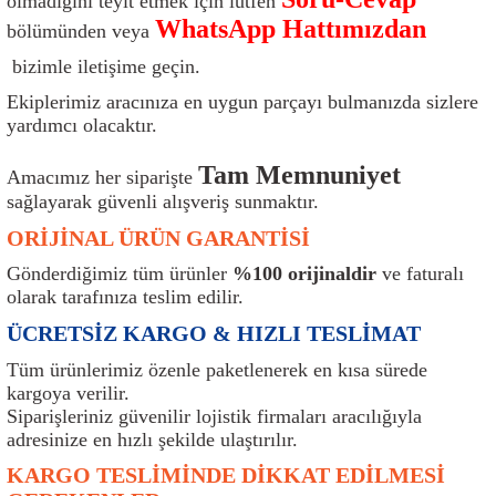
olmadığını teyit etmek için lütfen
ı
Isı Sensörü
Kilit
Rolanti Valfi
Kalorifer Ekipmanları
Rotil
WhatsApp Hattımızdan
bölümünden veya
bizimle iletişime geçin.
Isıtma Beyni
Koltuk Ekipmanları
Şanzıman Keçe
Karter
Şaft Takozları
Ekiplerimiz aracınıza en uygun parçayı bulmanızda sizlere
yardımcı olacaktır.
Kilometre Hız Sensörü
Paçalıklar
Stabilizör
Keçe
Salıncak
Tam Memnuniyet
Amacımız her siparişte
Kilometre Teli
Panjur ve Izgaralar
Subaplar
Klima Radyatörü
Şanzıman Takozu
sağlayarak güvenli alışveriş sunmaktır.
ORİJİNAL ÜRÜN GARANTİSİ
Klima Fanları
Plakalık
Tapa
Klima Rezistansı
Teker Yatak
Gönderdiğimiz tüm ürünler
%100 orijinaldir
ve faturalı
Kompresör
Yakıt Deposu Ekipmanları
Tekerlek Sensörü
Konjektör
Tekerlek Rulmanı
olarak tarafınıza teslim edilir.
ÜCRETSİZ KARGO & HIZLI TESLİMAT
Kondansatör
Termostat
Kranklar
Torsiyon
Tüm ürünlerimiz özenle paketlenerek en kısa sürede
kargoya verilir.
Lambalar
Termostat Contası
Motor Takozu
Viraj Demiri ve Lastikleri
Siparişleriniz güvenilir lojistik firmaları aracılığıyla
adresinize en hızlı şekilde ulaştırılır.
ri
Merkezi Kilit Beyni
Termostat Gövdesi
Oksijen Sensörü (Lambda Sensörü)
Vites Ekipmanları
KARGO TESLİMİNDE DİKKAT EDİLMESİ