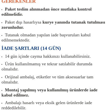
GEREKENLER
er
Müşürler
Torsiyon Burcu
Pistonlar
Z Rot
Paket teslim alınmadan önce mutlaka kontrol
edilmelidir.
ar
Park Sensörü
Torsiyon Tamir Takımı
Pompalar
Paket dışı hasarlıysa
kurye yanında tutanak tutulması
Reflektörler
Yaylar
Radyatör
zorunludur.
Tutanak olmadan yapılan iade başvuruları kabul
Röle
Segmanlar
edilmemektedir.
İADE ŞARTLARI (14 GÜN)
Şalterler ve Müşürler
Silindir Kapakları
14 gün içinde cayma hakkınızı kullanabilirsiniz.
akım
Sensör
Triger Kayışı
Ürün kullanılmamış ve tekrar satılabilir durumda
olmalıdır.
Sıcaklık Sensörü
Triger Seti
Orijinal ambalaj, etiketler ve tüm aksesuarlar tam
olmalıdır.
Sigorta Kutuları
Turbo
Montaj yapılmış veya kullanılmış ürünlerde iade
kabul edilmez.
i
Silecek Kolu
Turbo Basınç Sensörü
Ambalajı hasarlı veya eksik gelen ürünlerde iade
reddedilebilir.