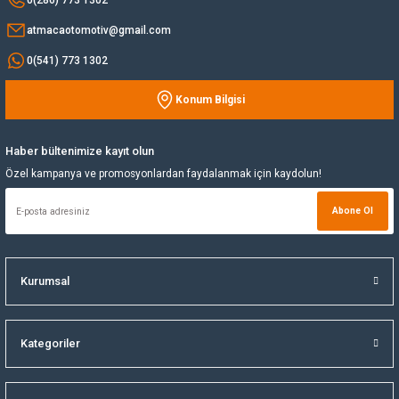
atmacaotomotiv@gmail.com
Yağ Soğutucu
0(541) 773 1302
Yakıt Deposu
Konum Bilgisi
Gönder
Yataklar
Haber bültenimize kayıt olun
Yedek Su Deposu
Özel kampanya ve promosyonlardan faydalanmak için kaydolun!
Abone Ol
Kurumsal
Kategoriler