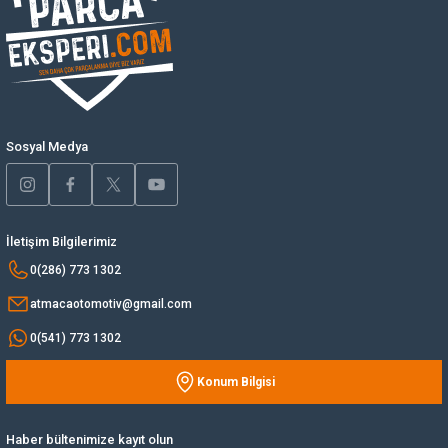
Ürün resmi kalitesiz, bozuk veya görüntülenemiyor.
Yağ Soğutucu
Ürün açıklamasında eksik bilgiler bulunuyor.
Ürün bilgilerinde hatalar bulunuyor.
Yakıt Deposu
Ürün fiyatı diğer sitelerden daha pahalı.
Bu ürüne benzer farklı alternatifler olmalı.
Yataklar
Sosyal Medya
Yedek Su Deposu
İletişim Bilgilerimiz
Gönder
0(286) 773 1302
atmacaotomotiv@gmail.com
0(541) 773 1302
Konum Bilgisi
Haber bültenimize kayıt olun