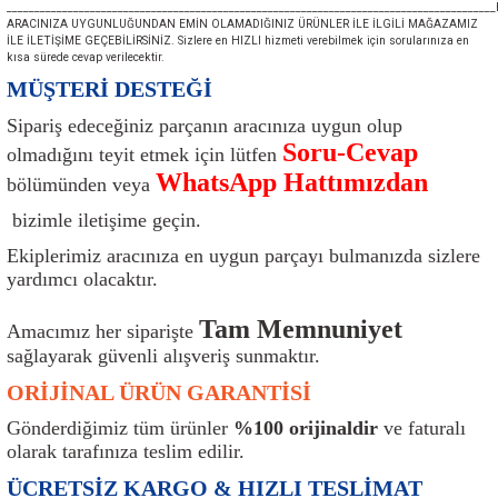
________________________________________________________________________________________ht
ı
Isı Sensörü
Kilit
Rolanti Valfi
Kalorifer Ekipmanları
Rotil
ARACINIZA UYGUNLUĞUNDAN EMİN OLAMADIĞINIZ ÜRÜNLER İLE İLGİLİ MAĞAZAMIZ
İLE İLETİŞİME GEÇEBİLİRSİNİZ. Sizlere en HIZLI hizmeti verebilmek için sorularınıza en
kısa sürede cevap verilecektir.
Isıtma Beyni
Koltuk Ekipmanları
Şanzıman Keçe
Karter
Şaft Takozları
MÜŞTERİ DESTEĞİ
Sipariş edeceğiniz parçanın aracınıza uygun olup
Kilometre Hız Sensörü
Paçalıklar
Stabilizör
Keçe
Salıncak
Soru-Cevap
olmadığını teyit etmek için lütfen
WhatsApp Hattımızdan
bölümünden veya
Kilometre Teli
Panjur ve Izgaralar
Subaplar
Klima Radyatörü
Şanzıman Takozu
bizimle iletişime geçin.
Klima Fanları
Plakalık
Tapa
Klima Rezistansı
Teker Yatak
Ekiplerimiz aracınıza en uygun parçayı bulmanızda sizlere
yardımcı olacaktır.
Kompresör
Yakıt Deposu Ekipmanları
Tekerlek Sensörü
Konjektör
Tekerlek Rulmanı
Tam Memnuniyet
Amacımız her siparişte
Kondansatör
Termostat
Kranklar
Torsiyon
sağlayarak güvenli alışveriş sunmaktır.
ORİJİNAL ÜRÜN GARANTİSİ
Lambalar
Termostat Contası
Motor Takozu
Viraj Demiri ve Lastikleri
Gönderdiğimiz tüm ürünler
%100 orijinaldir
ve faturalı
olarak tarafınıza teslim edilir.
ri
Merkezi Kilit Beyni
Termostat Gövdesi
Oksijen Sensörü (Lambda Sensörü)
Vites Ekipmanları
ÜCRETSİZ KARGO & HIZLI TESLİMAT