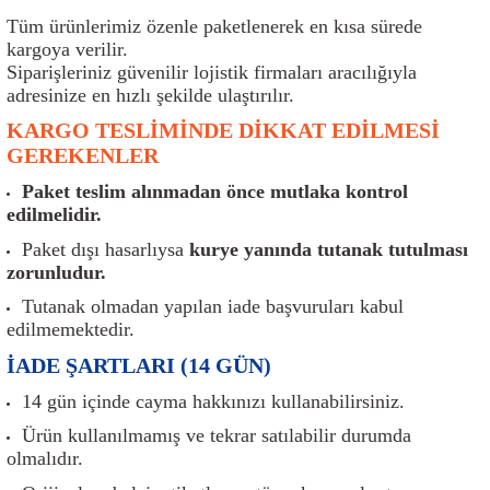
er
Müşürler
Torsiyon Burcu
Pistonlar
Z Rot
Tüm ürünlerimiz özenle paketlenerek en kısa sürede
kargoya verilir.
ar
Park Sensörü
Torsiyon Tamir Takımı
Pompalar
Siparişleriniz güvenilir lojistik firmaları aracılığıyla
adresinize en hızlı şekilde ulaştırılır.
Reflektörler
Yaylar
Radyatör
KARGO TESLİMİNDE DİKKAT EDİLMESİ
GEREKENLER
Röle
Segmanlar
Paket teslim alınmadan önce mutlaka kontrol
edilmelidir.
Şalterler ve Müşürler
Silindir Kapakları
Paket dışı hasarlıysa
kurye yanında tutanak tutulması
zorunludur.
akım
Sensör
Triger Kayışı
Tutanak olmadan yapılan iade başvuruları kabul
edilmemektedir.
Sıcaklık Sensörü
Triger Seti
İADE ŞARTLARI (14 GÜN)
Sigorta Kutuları
Turbo
14 gün içinde cayma hakkınızı kullanabilirsiniz.
Ürün kullanılmamış ve tekrar satılabilir durumda
i
Silecek Kolu
Turbo Basınç Sensörü
olmalıdır.