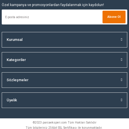
Özel kampanya ve promosyonlardan faydalanmak için kaydolun!
Abone Ol
Kurumsal
Kategoriler
Sözleşmeler
Üyelik
©2023 parcaeksperi.com Tüm Hakları Saklıdır
Tüm bilgileriniz 256bit SSL Sertifikası ile korunmaktadır.