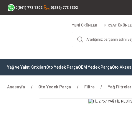
0(541) 773 1302
0(286) 773 1302
YENİ ÜRÜNLER
FIRSAT ÜRÜNLE
Yağ ve Yakıt Katkıları
Oto Yedek Parça
OEM Yedek Parça
Oto Akses
Anasayfa
Oto Yedek Parça
Filtre
Yağ Filtreler