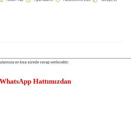
__________________________________________________________________________________________
rınıza en kısa sürede cevap verilecektir.
WhatsApp Hattımızdan