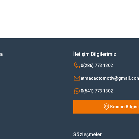
rsiz gördüğünüz noktaları öneri formunu kullanarak tarafımıza iletebilirsiniz.
Bu ürüne ilk yorumu siz yapın!
Yorum Yaz
ya
İletişim Bilgilerimiz
0(286) 773 1302
atmacaotomotiv@gmail.co
0(541) 773 1302
Konum Bilgisi
Gönder
Sözleşmeler