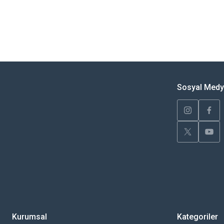
Bu ürünün fiyat bilgisi, resim, ürün açıklamalarında ve diğer konularda yete
Görüş ve önerileriniz için teşekkür ederiz.
Ürün resmi kalitesiz, bozuk veya görüntülenemiyor.
Ürün açıklamasında eksik bilgiler bulunuyor.
Sosyal Med
Ürün bilgilerinde hatalar bulunuyor.
Ürün fiyatı diğer sitelerden daha pahalı.
Bu ürüne benzer farklı alternatifler olmalı.
Kurumsal
Kategoriler