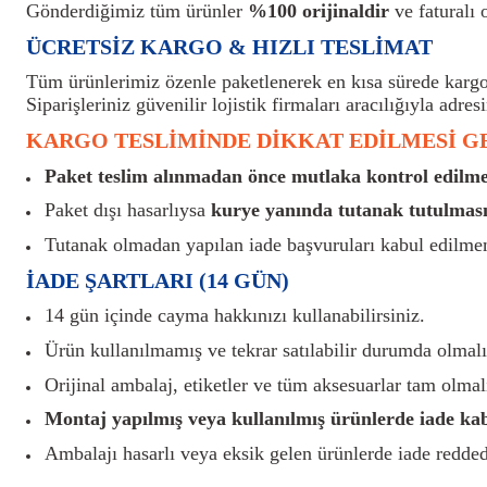
Gönderdiğimiz tüm ürünler
%100 orijinaldir
ve faturalı o
ÜCRETSİZ KARGO & HIZLI TESLİMAT
Tüm ürünlerimiz özenle paketlenerek en kısa sürede kargoy
Siparişleriniz güvenilir lojistik firmaları aracılığıyla adresi
KARGO TESLİMİNDE DİKKAT EDİLMESİ 
Paket teslim alınmadan önce mutlaka kontrol edilmel
Paket dışı hasarlıysa
kurye yanında tutanak tutulması
Tutanak olmadan yapılan iade başvuruları kabul edilme
İADE ŞARTLARI (14 GÜN)
14 gün içinde cayma hakkınızı kullanabilirsiniz.
Ürün kullanılmamış ve tekrar satılabilir durumda olmalı
Orijinal ambalaj, etiketler ve tüm aksesuarlar tam olmalı
Montaj yapılmış veya kullanılmış ürünlerde iade ka
Ambalajı hasarlı veya eksik gelen ürünlerde iade reddedi