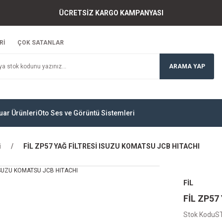
ÜCRETSİZ KARGO KAMPANYASI
Rİ
ÇOK SATANLAR
ARAMA YAP
uar Ürünleri
Oto Ses ve Görüntü Sistemleri
i
FİL ZP57 YAĞ FİLTRESİ ISUZU KOMATSU JCB HITACHI
FİL
FİL ZP57
Stok Kodu
S