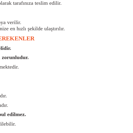
larak tarafınıza teslim edilir.
a verilir.
nize en hızlı şekilde ulaştırılır.
GEREKENLER
idir.
 zorunludur.
mektedir.
dır.
dır.
bul edilmez.
lebilir.