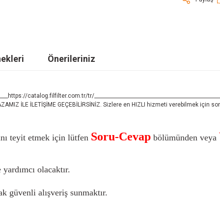
ekleri
Önerileriniz
___https://catalog.filfilter.com.tr/tr/__________________________________________________
LE İLETİŞİME GEÇEBİLİRSİNİZ. Sizlere en HIZLI hizmeti verebilmek için sorula
Soru-Cevap
nı teyit etmek için lütfen
bölümünden veya
 yardımcı olacaktır.
k güvenli alışveriş sunmaktır.