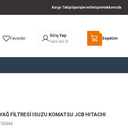
Kargo Takip
Siparişlerim
İletişim
Hakkımızda
Giriş Yap
Favoriler
Sepetim
veya Üye Ol
 YAĞ FİLTRESİ ISUZU KOMATSU JCB HITACHI
T05044