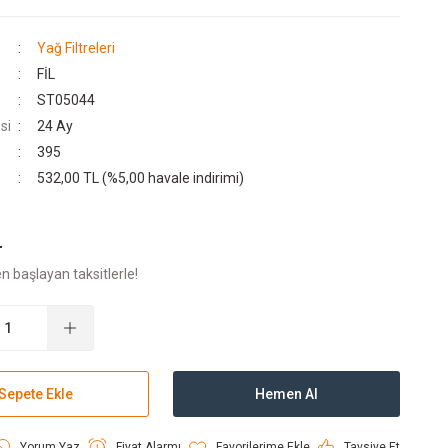
Yağ Filtreleri
FİL
ST05044
si
24 Ay
395
532,00 TL (%5,00 havale indirimi)
L
n başlayan taksitlerle!
Sepete Ekle
Hemen Al
Yorum Yaz
Fiyat Alarmı
Tavsiye Et