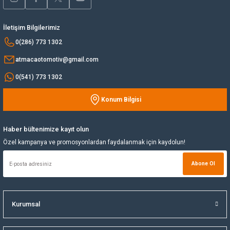
Ürün bilgilerinde hatalar bulunuyor.
Yağ Soğutucu
Ürün fiyatı diğer sitelerden daha pahalı.
İletişim Bilgilerimiz
Bu ürüne benzer farklı alternatifler olmalı.
0(286) 773 1302
Yakıt Deposu
atmacaotomotiv@gmail.com
Yataklar
0(541) 773 1302
Yedek Su Deposu
Konum Bilgisi
Gönder
Haber bültenimize kayıt olun
Özel kampanya ve promosyonlardan faydalanmak için kaydolun!
Abone Ol
Kurumsal