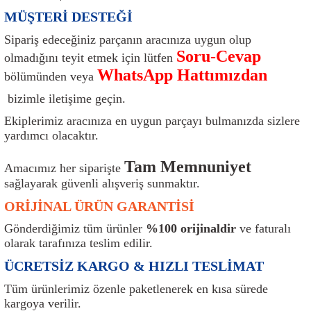
ı
Isı Sensörü
Kilit
Rolanti Valfi
Kalorifer Ekipmanları
Rotil
MÜŞTERİ DESTEĞİ
Sipariş edeceğiniz parçanın aracınıza uygun olup
Isıtma Beyni
Koltuk Ekipmanları
Şanzıman Keçe
Karter
Şaft Takozları
Soru-Cevap
olmadığını teyit etmek için lütfen
WhatsApp Hattımızdan
bölümünden veya
Kilometre Hız Sensörü
Paçalıklar
Stabilizör
Keçe
Salıncak
bizimle iletişime geçin.
Kilometre Teli
Panjur ve Izgaralar
Subaplar
Klima Radyatörü
Şanzıman Takozu
Ekiplerimiz aracınıza en uygun parçayı bulmanızda sizlere
yardımcı olacaktır.
Klima Fanları
Plakalık
Tapa
Klima Rezistansı
Teker Yatak
Tam Memnuniyet
Amacımız her siparişte
sağlayarak güvenli alışveriş sunmaktır.
Kompresör
Yakıt Deposu Ekipmanları
Tekerlek Sensörü
Konjektör
Tekerlek Rulmanı
ORİJİNAL ÜRÜN GARANTİSİ
Kondansatör
Termostat
Kranklar
Torsiyon
Gönderdiğimiz tüm ürünler
%100 orijinaldir
ve faturalı
olarak tarafınıza teslim edilir.
Lambalar
Termostat Contası
Motor Takozu
Viraj Demiri ve Lastikleri
ÜCRETSİZ KARGO & HIZLI TESLİMAT
ri
Merkezi Kilit Beyni
Termostat Gövdesi
Oksijen Sensörü (Lambda Sensörü)
Vites Ekipmanları
Tüm ürünlerimiz özenle paketlenerek en kısa sürede
kargoya verilir.