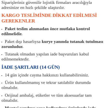
Siparişleriniz güvenilir lojistik firmaları aracılığıyla
er
Müşürler
Torsiyon Burcu
Pistonlar
Z Rot
adresinize en hızlı şekilde ulaştırılır.
ar
Park Sensörü
Torsiyon Tamir Takımı
Pompalar
KARGO TESLİMİNDE DİKKAT EDİLMESİ
GEREKENLER
Reflektörler
Yaylar
Radyatör
Paket teslim alınmadan önce mutlaka kontrol
edilmelidir.
Röle
Segmanlar
Paket dışı hasarlıysa
kurye yanında tutanak tutulması
zorunludur.
Şalterler ve Müşürler
Silindir Kapakları
Tutanak olmadan yapılan iade başvuruları kabul
edilmemektedir.
akım
Sensör
Triger Kayışı
İADE ŞARTLARI (14 GÜN)
Sıcaklık Sensörü
Triger Seti
14 gün içinde cayma hakkınızı kullanabilirsiniz.
Ürün kullanılmamış ve tekrar satılabilir durumda
Sigorta Kutuları
Turbo
olmalıdır.
Orijinal ambalaj, etiketler ve tüm aksesuarlar tam
i
Silecek Kolu
Turbo Basınç Sensörü
olmalıdır.
Montaj yapılmış veya kullanılmış ürünlerde iade