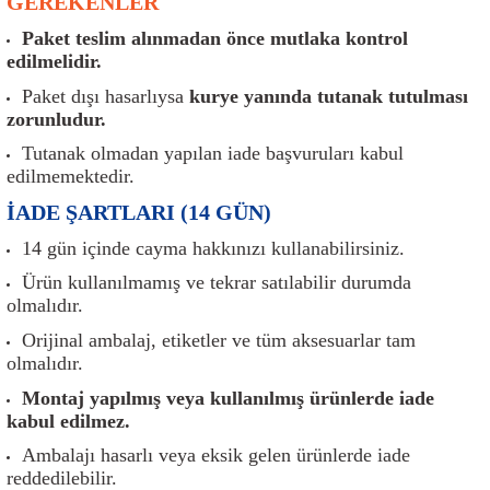
GEREKENLER
er
Müşürler
Torsiyon Burcu
Pistonlar
Z Rot
Paket teslim alınmadan önce mutlaka kontrol
edilmelidir.
ar
Park Sensörü
Torsiyon Tamir Takımı
Pompalar
Paket dışı hasarlıysa
kurye yanında tutanak tutulması
zorunludur.
Reflektörler
Yaylar
Radyatör
Tutanak olmadan yapılan iade başvuruları kabul
Röle
Segmanlar
edilmemektedir.
İADE ŞARTLARI (14 GÜN)
Şalterler ve Müşürler
Silindir Kapakları
14 gün içinde cayma hakkınızı kullanabilirsiniz.
akım
Sensör
Triger Kayışı
Ürün kullanılmamış ve tekrar satılabilir durumda
olmalıdır.
Sıcaklık Sensörü
Triger Seti
Orijinal ambalaj, etiketler ve tüm aksesuarlar tam
olmalıdır.
Sigorta Kutuları
Turbo
Montaj yapılmış veya kullanılmış ürünlerde iade
kabul edilmez.
i
Silecek Kolu
Turbo Basınç Sensörü
Ambalajı hasarlı veya eksik gelen ürünlerde iade
reddedilebilir.