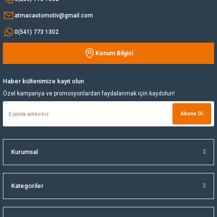
atmacaotomotiv@gmail.com
Yağ Soğutucu
0(541) 773 1302
Yakıt Deposu
Konum Bilgisi
Gönder
Yataklar
Haber bültenimize kayıt olun
Yedek Su Deposu
Özel kampanya ve promosyonlardan faydalanmak için kaydolun!
Abone Ol
Kurumsal
Kategoriler