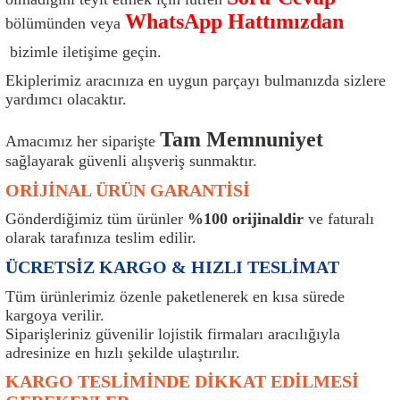
ı
Isı Sensörü
Kilit
Rolanti Valfi
Kalorifer Ekipmanları
Rotil
WhatsApp Hattımızdan
bölümünden veya
bizimle iletişime geçin.
Isıtma Beyni
Koltuk Ekipmanları
Şanzıman Keçe
Karter
Şaft Takozları
Ekiplerimiz aracınıza en uygun parçayı bulmanızda sizlere
yardımcı olacaktır.
Kilometre Hız Sensörü
Paçalıklar
Stabilizör
Keçe
Salıncak
Tam Memnuniyet
Amacımız her siparişte
Kilometre Teli
Panjur ve Izgaralar
Subaplar
Klima Radyatörü
Şanzıman Takozu
sağlayarak güvenli alışveriş sunmaktır.
ORİJİNAL ÜRÜN GARANTİSİ
Klima Fanları
Plakalık
Tapa
Klima Rezistansı
Teker Yatak
Gönderdiğimiz tüm ürünler
%100 orijinaldir
ve faturalı
Kompresör
Yakıt Deposu Ekipmanları
Tekerlek Sensörü
Konjektör
Tekerlek Rulmanı
olarak tarafınıza teslim edilir.
ÜCRETSİZ KARGO & HIZLI TESLİMAT
Kondansatör
Termostat
Kranklar
Torsiyon
Tüm ürünlerimiz özenle paketlenerek en kısa sürede
kargoya verilir.
Lambalar
Termostat Contası
Motor Takozu
Viraj Demiri ve Lastikleri
Siparişleriniz güvenilir lojistik firmaları aracılığıyla
adresinize en hızlı şekilde ulaştırılır.
ri
Merkezi Kilit Beyni
Termostat Gövdesi
Oksijen Sensörü (Lambda Sensörü)
Vites Ekipmanları
KARGO TESLİMİNDE DİKKAT EDİLMESİ