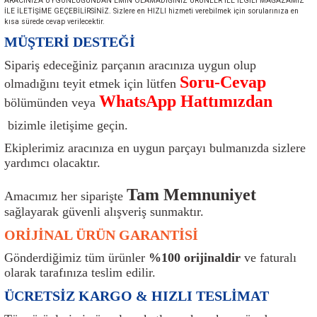
ARACINIZA UYGUNLUĞUNDAN EMİN OLAMADIĞINIZ ÜRÜNLER İLE İLGİLİ MAĞAZAMIZ
ı
Isı Sensörü
Kilit
Rolanti Valfi
Kalorifer Ekipmanları
Rotil
İLE İLETİŞİME GEÇEBİLİRSİNİZ. Sizlere en HIZLI hizmeti verebilmek için sorularınıza en
kısa sürede cevap verilecektir.
MÜŞTERİ DESTEĞİ
Isıtma Beyni
Koltuk Ekipmanları
Şanzıman Keçe
Karter
Şaft Takozları
Sipariş edeceğiniz parçanın aracınıza uygun olup
Soru-Cevap
Kilometre Hız Sensörü
Paçalıklar
Stabilizör
Keçe
Salıncak
olmadığını teyit etmek için lütfen
WhatsApp Hattımızdan
bölümünden veya
Kilometre Teli
Panjur ve Izgaralar
Subaplar
Klima Radyatörü
Şanzıman Takozu
bizimle iletişime geçin.
Ekiplerimiz aracınıza en uygun parçayı bulmanızda sizlere
Klima Fanları
Plakalık
Tapa
Klima Rezistansı
Teker Yatak
yardımcı olacaktır.
Kompresör
Yakıt Deposu Ekipmanları
Tekerlek Sensörü
Konjektör
Tekerlek Rulmanı
Tam Memnuniyet
Amacımız her siparişte
sağlayarak güvenli alışveriş sunmaktır.
Kondansatör
Termostat
Kranklar
Torsiyon
ORİJİNAL ÜRÜN GARANTİSİ
Lambalar
Termostat Contası
Motor Takozu
Viraj Demiri ve Lastikleri
Gönderdiğimiz tüm ürünler
%100 orijinaldir
ve faturalı
olarak tarafınıza teslim edilir.
ri
Merkezi Kilit Beyni
Termostat Gövdesi
Oksijen Sensörü (Lambda Sensörü)
Vites Ekipmanları
ÜCRETSİZ KARGO & HIZLI TESLİMAT