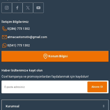
Ürün açıklamasında eksik bilgiler bulunuyor.
Yağ Soğutucu
Ürün bilgilerinde hatalar bulunuyor.
Ürün fiyatı diğer sitelerden daha pahalı.
İletişim Bilgilerimiz
Yakıt Deposu
Bu ürüne benzer farklı alternatifler olmalı.
0(286) 773 1302
Yataklar
atmacaotomotiv@gmail.com
0(541) 773 1302
Yedek Su Deposu
Konum Bilgisi
Gönder
Haber bültenimize kayıt olun
Özel kampanya ve promosyonlardan faydalanmak için kaydolun!
Abone Ol
Kurumsal