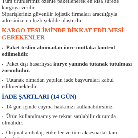
Tüm ürünlerimiz özenle paketlenerek en kısa sürede
er
Müşürler
Torsiyon Burcu
Pistonlar
Z Rot
kargoya verilir.
Siparişleriniz güvenilir lojistik firmaları aracılığıyla
ar
Park Sensörü
Torsiyon Tamir Takımı
Pompalar
adresinize en hızlı şekilde ulaştırılır.
KARGO TESLİMİNDE DİKKAT EDİLMESİ
Reflektörler
Yaylar
Radyatör
GEREKENLER
Paket teslim alınmadan önce mutlaka kontrol
Röle
Segmanlar
edilmelidir.
Paket dışı hasarlıysa
kurye yanında tutanak tutulması
Şalterler ve Müşürler
Silindir Kapakları
zorunludur.
akım
Sensör
Triger Kayışı
Tutanak olmadan yapılan iade başvuruları kabul
edilmemektedir.
Sıcaklık Sensörü
Triger Seti
İADE ŞARTLARI (14 GÜN)
14 gün içinde cayma hakkınızı kullanabilirsiniz.
Sigorta Kutuları
Turbo
Ürün kullanılmamış ve tekrar satılabilir durumda
olmalıdır.
i
Silecek Kolu
Turbo Basınç Sensörü
Orijinal ambalaj, etiketler ve tüm aksesuarlar tam