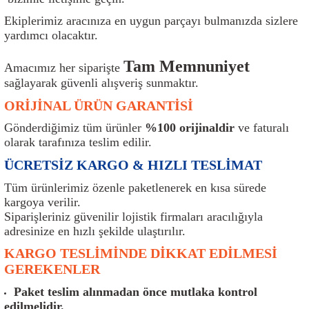
ı
Isı Sensörü
Kilit
Rolanti Valfi
Kalorifer Ekipmanları
Rotil
Ekiplerimiz aracınıza en uygun parçayı bulmanızda sizlere
yardımcı olacaktır.
Isıtma Beyni
Koltuk Ekipmanları
Şanzıman Keçe
Karter
Şaft Takozları
Tam Memnuniyet
Amacımız her siparişte
Kilometre Hız Sensörü
Paçalıklar
Stabilizör
Keçe
Salıncak
sağlayarak güvenli alışveriş sunmaktır.
ORİJİNAL ÜRÜN GARANTİSİ
Kilometre Teli
Panjur ve Izgaralar
Subaplar
Klima Radyatörü
Şanzıman Takozu
Gönderdiğimiz tüm ürünler
%100 orijinaldir
ve faturalı
olarak tarafınıza teslim edilir.
Klima Fanları
Plakalık
Tapa
Klima Rezistansı
Teker Yatak
ÜCRETSİZ KARGO & HIZLI TESLİMAT
Kompresör
Yakıt Deposu Ekipmanları
Tekerlek Sensörü
Konjektör
Tekerlek Rulmanı
Tüm ürünlerimiz özenle paketlenerek en kısa sürede
kargoya verilir.
Kondansatör
Termostat
Kranklar
Torsiyon
Siparişleriniz güvenilir lojistik firmaları aracılığıyla
adresinize en hızlı şekilde ulaştırılır.
Lambalar
Termostat Contası
Motor Takozu
Viraj Demiri ve Lastikleri
KARGO TESLİMİNDE DİKKAT EDİLMESİ
GEREKENLER
ri
Merkezi Kilit Beyni
Termostat Gövdesi
Oksijen Sensörü (Lambda Sensörü)
Vites Ekipmanları
Paket teslim alınmadan önce mutlaka kontrol
edilmelidir.