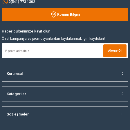
0(541) 773 1302
Yağ Soğutucu
Konum Bilgisi
Gönder
Yakıt Deposu
Haber bültenimize kayıt olun
Özel kampanya ve promosyonlardan faydalanmak için kaydolun!
Yataklar
Abone Ol
Yedek Su Deposu
Kurumsal
Kategoriler
Sözleşmeler