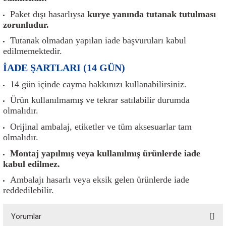
er
Müşürler
Torsiyon Burcu
Pistonlar
Z Rot
Paket dışı hasarlıysa
kurye yanında tutanak tutulması
zorunludur.
ar
Park Sensörü
Torsiyon Tamir Takımı
Pompalar
Tutanak olmadan yapılan iade başvuruları kabul
edilmemektedir.
Reflektörler
Yaylar
Radyatör
İADE ŞARTLARI (14 GÜN)
Röle
Segmanlar
14 gün içinde cayma hakkınızı kullanabilirsiniz.
Ürün kullanılmamış ve tekrar satılabilir durumda
Şalterler ve Müşürler
Silindir Kapakları
olmalıdır.
Orijinal ambalaj, etiketler ve tüm aksesuarlar tam
akım
Sensör
Triger Kayışı
olmalıdır.
Montaj yapılmış veya kullanılmış ürünlerde iade
Sıcaklık Sensörü
Triger Seti
kabul edilmez.
Sigorta Kutuları
Turbo
Ambalajı hasarlı veya eksik gelen ürünlerde iade
reddedilebilir.
i
Silecek Kolu
Turbo Basınç Sensörü
Yorumlar