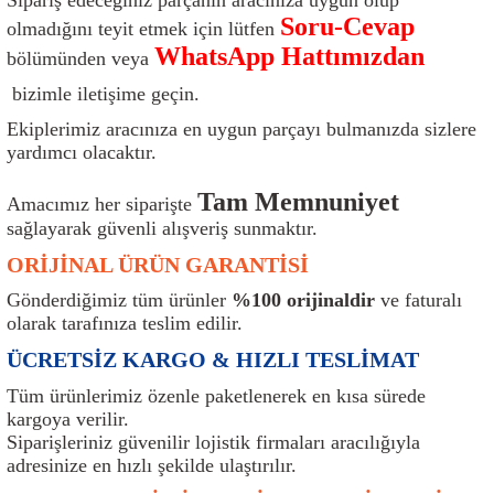
ı
Isı Sensörü
Kilit
Rolanti Valfi
Kalorifer Ekipmanları
Rotil
Soru-Cevap
olmadığını teyit etmek için lütfen
WhatsApp Hattımızdan
bölümünden veya
Isıtma Beyni
Koltuk Ekipmanları
Şanzıman Keçe
Karter
Şaft Takozları
bizimle iletişime geçin.
Ekiplerimiz aracınıza en uygun parçayı bulmanızda sizlere
Kilometre Hız Sensörü
Paçalıklar
Stabilizör
Keçe
Salıncak
yardımcı olacaktır.
Kilometre Teli
Panjur ve Izgaralar
Subaplar
Klima Radyatörü
Şanzıman Takozu
Tam Memnuniyet
Amacımız her siparişte
sağlayarak güvenli alışveriş sunmaktır.
Klima Fanları
Plakalık
Tapa
Klima Rezistansı
Teker Yatak
ORİJİNAL ÜRÜN GARANTİSİ
Kompresör
Yakıt Deposu Ekipmanları
Tekerlek Sensörü
Konjektör
Tekerlek Rulmanı
Gönderdiğimiz tüm ürünler
%100 orijinaldir
ve faturalı
olarak tarafınıza teslim edilir.
Kondansatör
Termostat
Kranklar
Torsiyon
ÜCRETSİZ KARGO & HIZLI TESLİMAT
Tüm ürünlerimiz özenle paketlenerek en kısa sürede
Lambalar
Termostat Contası
Motor Takozu
Viraj Demiri ve Lastikleri
kargoya verilir.
Siparişleriniz güvenilir lojistik firmaları aracılığıyla
ri
Merkezi Kilit Beyni
Termostat Gövdesi
Oksijen Sensörü (Lambda Sensörü)
Vites Ekipmanları
adresinize en hızlı şekilde ulaştırılır.