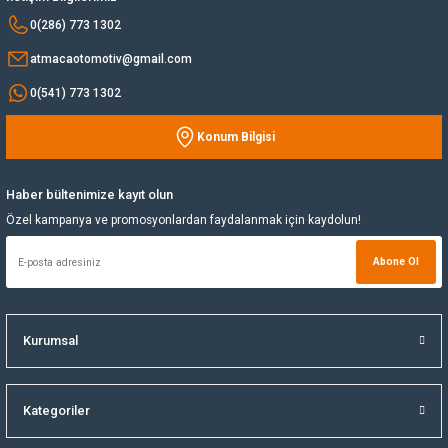
Bu ürüne benzer farklı alternatifler olmalı.
0(286) 773 1302
Yağ Soğutucu
atmacaotomotiv@gmail.com
0(541) 773 1302
Yakıt Deposu
Konum Bilgisi
Yataklar
Gönder
Yedek Su Deposu
Haber bültenimize kayıt olun
Özel kampanya ve promosyonlardan faydalanmak için kaydolun!
Abone Ol
Kurumsal
Kategoriler