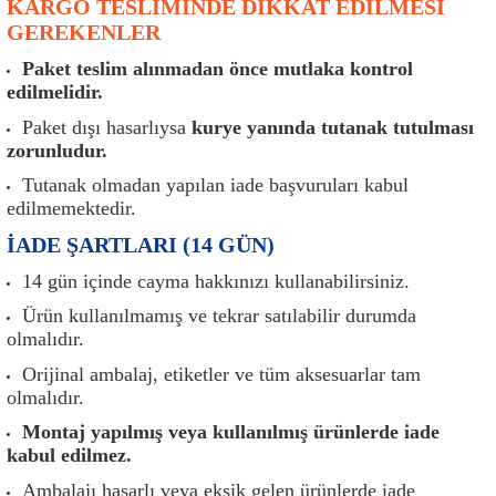
KARGO TESLİMİNDE DİKKAT EDİLMESİ
er
Müşürler
Torsiyon Burcu
Pistonlar
Z Rot
GEREKENLER
ar
Park Sensörü
Torsiyon Tamir Takımı
Pompalar
Paket teslim alınmadan önce mutlaka kontrol
edilmelidir.
Reflektörler
Yaylar
Radyatör
Paket dışı hasarlıysa
kurye yanında tutanak tutulması
zorunludur.
Röle
Segmanlar
Tutanak olmadan yapılan iade başvuruları kabul
edilmemektedir.
Şalterler ve Müşürler
Silindir Kapakları
İADE ŞARTLARI (14 GÜN)
14 gün içinde cayma hakkınızı kullanabilirsiniz.
akım
Sensör
Triger Kayışı
Ürün kullanılmamış ve tekrar satılabilir durumda
Sıcaklık Sensörü
Triger Seti
olmalıdır.
Orijinal ambalaj, etiketler ve tüm aksesuarlar tam
Sigorta Kutuları
Turbo
olmalıdır.
Montaj yapılmış veya kullanılmış ürünlerde iade
i
Silecek Kolu
Turbo Basınç Sensörü
kabul edilmez.
Ambalajı hasarlı veya eksik gelen ürünlerde iade