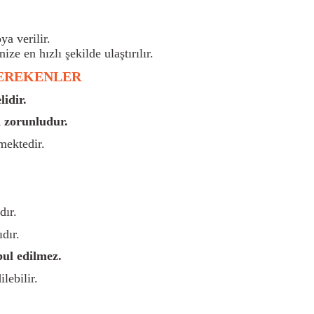
a verilir.
nize en hızlı şekilde ulaştırılır.
GEREKENLER
idir.
 zorunludur.
mektedir.
dır.
dır.
bul edilmez.
lebilir.