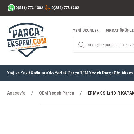
0(541) 773 1302
0(286) 773 1302
YENİ ÜRÜNLER
FIRSAT ÜRÜNLE
Yağ ve Yakıt Katkıları
Oto Yedek Parça
OEM Yedek Parça
Oto Akses
Anasayfa
OEM Yedek Parça
ERMAK SİLİNDİR KAPA