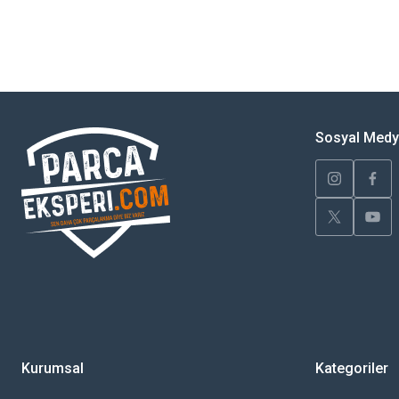
Bu ürünün fiyat bilgisi, resim, ürün açıklamalarında ve diğer konularda yete
Görüş ve önerileriniz için teşekkür ederiz.
Ürün resmi kalitesiz, bozuk veya görüntülenemiyor.
Ürün açıklamasında eksik bilgiler bulunuyor.
Sosyal Med
Ürün bilgilerinde hatalar bulunuyor.
Ürün fiyatı diğer sitelerden daha pahalı.
Bu ürüne benzer farklı alternatifler olmalı.
Kurumsal
Kategoriler