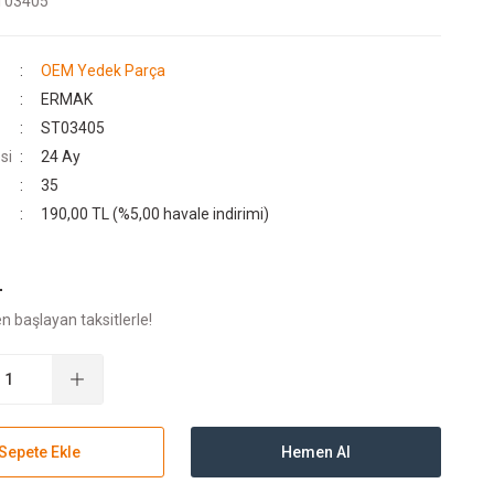
T03405
OEM Yedek Parça
ERMAK
ST03405
si
24 Ay
35
190,00 TL (%5,00 havale indirimi)
L
n başlayan taksitlerle!
Sepete Ekle
Hemen Al