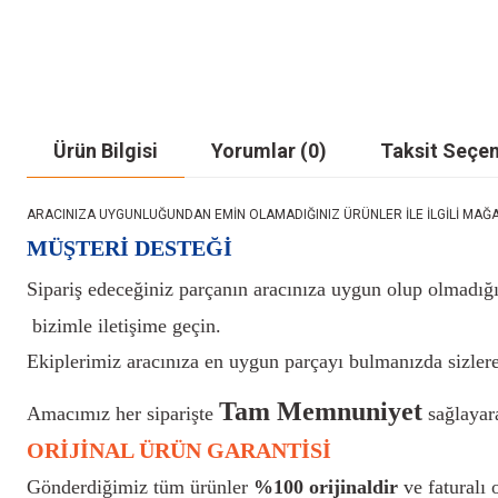
Ürün Bilgisi
Yorumlar (0)
Taksit Seçen
ARACINIZA UYGUNLUĞUNDAN EMİN OLAMADIĞINIZ ÜRÜNLER İLE İLGİLİ MAĞAZAMIZ İ
MÜŞTERİ DESTEĞİ
Sipariş edeceğiniz parçanın aracınıza uygun olup olmadığı
bizimle iletişime geçin.
Ekiplerimiz aracınıza en uygun parçayı bulmanızda sizlere
Tam Memnuniyet
Amacımız her siparişte
sağlayara
ORİJİNAL ÜRÜN GARANTİSİ
Gönderdiğimiz tüm ürünler
%100 orijinaldir
ve faturalı o