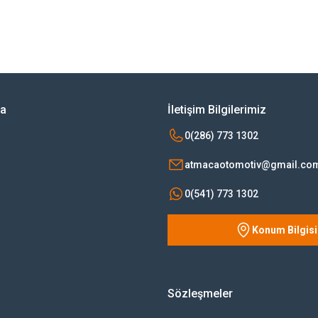
rsiz gördüğünüz noktaları öneri formunu kullanarak tarafımıza iletebilirsiniz.
Bu ürüne ilk yorumu siz yapın!
Yorum Yaz
ya
İletişim Bilgilerimiz
0(286) 773 1302
atmacaotomotiv@gmail.co
0(541) 773 1302
Konum Bilgisi
Gönder
Sözleşmeler