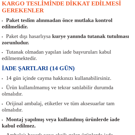
KARGO TESLİMİNDE DİKKAT EDİLMESİ
er
Müşürler
Torsiyon Burcu
Pistonlar
Z Rot
GEREKENLER
ar
Park Sensörü
Torsiyon Tamir Takımı
Pompalar
Paket teslim alınmadan önce mutlaka kontrol
edilmelidir.
Reflektörler
Yaylar
Radyatör
Paket dışı hasarlıysa
kurye yanında tutanak tutulması
zorunludur.
Röle
Segmanlar
Tutanak olmadan yapılan iade başvuruları kabul
edilmemektedir.
Şalterler ve Müşürler
Silindir Kapakları
İADE ŞARTLARI (14 GÜN)
akım
Sensör
Triger Kayışı
14 gün içinde cayma hakkınızı kullanabilirsiniz.
Ürün kullanılmamış ve tekrar satılabilir durumda
Sıcaklık Sensörü
Triger Seti
olmalıdır.
Orijinal ambalaj, etiketler ve tüm aksesuarlar tam
Sigorta Kutuları
Turbo
olmalıdır.
Montaj yapılmış veya kullanılmış ürünlerde iade
i
Silecek Kolu
Turbo Basınç Sensörü
kabul edilmez.