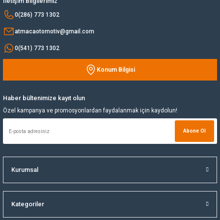
İletişim Bilgilerimiz
Bu ürüne benzer farklı alternatifler olmalı.
0(286) 773 1302
Yağ Soğutucu
atmacaotomotiv@gmail.com
Yakıt Deposu
0(541) 773 1302
Konum Bilgisi
Yataklar
Gönder
Yedek Su Deposu
Haber bültenimize kayıt olun
Özel kampanya ve promosyonlardan faydalanmak için kaydolun!
Abone Ol
Kurumsal
Kategoriler