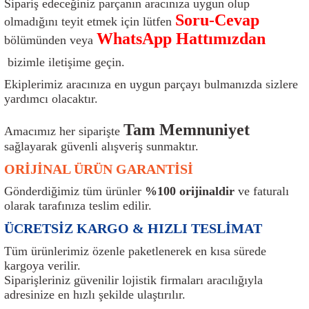
Sipariş edeceğiniz parçanın aracınıza uygun olup
ı
Isı Sensörü
Kilit
Rolanti Valfi
Kalorifer Ekipmanları
Rotil
Soru-Cevap
olmadığını teyit etmek için lütfen
WhatsApp Hattımızdan
bölümünden veya
Isıtma Beyni
Koltuk Ekipmanları
Şanzıman Keçe
Karter
Şaft Takozları
bizimle iletişime geçin.
Kilometre Hız Sensörü
Paçalıklar
Stabilizör
Keçe
Salıncak
Ekiplerimiz aracınıza en uygun parçayı bulmanızda sizlere
yardımcı olacaktır.
Kilometre Teli
Panjur ve Izgaralar
Subaplar
Klima Radyatörü
Şanzıman Takozu
Tam Memnuniyet
Amacımız her siparişte
sağlayarak güvenli alışveriş sunmaktır.
Klima Fanları
Plakalık
Tapa
Klima Rezistansı
Teker Yatak
ORİJİNAL ÜRÜN GARANTİSİ
Kompresör
Yakıt Deposu Ekipmanları
Tekerlek Sensörü
Konjektör
Tekerlek Rulmanı
Gönderdiğimiz tüm ürünler
%100 orijinaldir
ve faturalı
olarak tarafınıza teslim edilir.
Kondansatör
Termostat
Kranklar
Torsiyon
ÜCRETSİZ KARGO & HIZLI TESLİMAT
Lambalar
Termostat Contası
Motor Takozu
Viraj Demiri ve Lastikleri
Tüm ürünlerimiz özenle paketlenerek en kısa sürede
kargoya verilir.
Siparişleriniz güvenilir lojistik firmaları aracılığıyla
ri
Merkezi Kilit Beyni
Termostat Gövdesi
Oksijen Sensörü (Lambda Sensörü)
Vites Ekipmanları
adresinize en hızlı şekilde ulaştırılır.