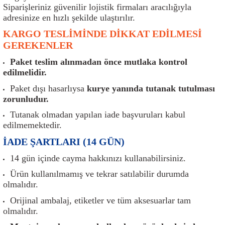
er
Müşürler
Torsiyon Burcu
Pistonlar
Z Rot
Siparişleriniz güvenilir lojistik firmaları aracılığıyla
adresinize en hızlı şekilde ulaştırılır.
ar
Park Sensörü
Torsiyon Tamir Takımı
Pompalar
KARGO TESLİMİNDE DİKKAT EDİLMESİ
GEREKENLER
Reflektörler
Yaylar
Radyatör
Paket teslim alınmadan önce mutlaka kontrol
edilmelidir.
Röle
Segmanlar
Paket dışı hasarlıysa
kurye yanında tutanak tutulması
zorunludur.
Şalterler ve Müşürler
Silindir Kapakları
Tutanak olmadan yapılan iade başvuruları kabul
edilmemektedir.
akım
Sensör
Triger Kayışı
İADE ŞARTLARI (14 GÜN)
Sıcaklık Sensörü
Triger Seti
14 gün içinde cayma hakkınızı kullanabilirsiniz.
Ürün kullanılmamış ve tekrar satılabilir durumda
Sigorta Kutuları
Turbo
olmalıdır.
Orijinal ambalaj, etiketler ve tüm aksesuarlar tam
i
Silecek Kolu
Turbo Basınç Sensörü
olmalıdır.