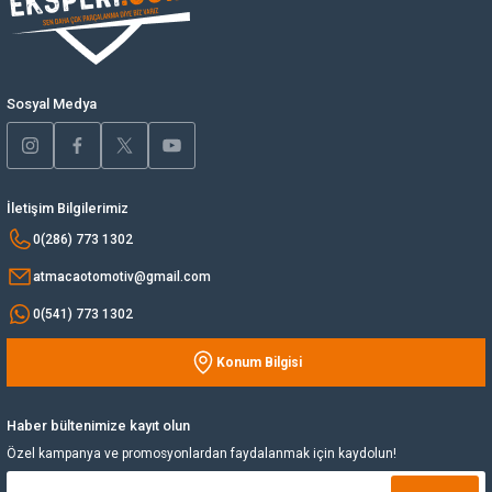
Ürün bilgilerinde hatalar bulunuyor.
Yağ Soğutucu
Ürün fiyatı diğer sitelerden daha pahalı.
Bu ürüne benzer farklı alternatifler olmalı.
Yakıt Deposu
Sosyal Medya
Yataklar
İletişim Bilgilerimiz
Yedek Su Deposu
Gönder
0(286) 773 1302
atmacaotomotiv@gmail.com
0(541) 773 1302
Konum Bilgisi
Haber bültenimize kayıt olun
Özel kampanya ve promosyonlardan faydalanmak için kaydolun!