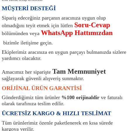
ı
Isı Sensörü
Kilit
Rolanti Valfi
Kalorifer Ekipmanları
Rotil
MÜŞTERİ DESTEĞİ
Sipariş edeceğiniz parçanın aracınıza uygun olup
Isıtma Beyni
Koltuk Ekipmanları
Şanzıman Keçe
Karter
Şaft Takozları
Soru-Cevap
olmadığını teyit etmek için lütfen
WhatsApp Hattımızdan
bölümünden veya
Kilometre Hız Sensörü
Paçalıklar
Stabilizör
Keçe
Salıncak
bizimle iletişime geçin.
Kilometre Teli
Panjur ve Izgaralar
Subaplar
Klima Radyatörü
Şanzıman Takozu
Ekiplerimiz aracınıza en uygun parçayı bulmanızda sizlere
yardımcı olacaktır.
Klima Fanları
Plakalık
Tapa
Klima Rezistansı
Teker Yatak
Tam Memnuniyet
Amacımız her siparişte
Kompresör
Yakıt Deposu Ekipmanları
Tekerlek Sensörü
Konjektör
Tekerlek Rulmanı
sağlayarak güvenli alışveriş sunmaktır.
ORİJİNAL ÜRÜN GARANTİSİ
Kondansatör
Termostat
Kranklar
Torsiyon
Gönderdiğimiz tüm ürünler
%100 orijinaldir
ve faturalı
olarak tarafınıza teslim edilir.
Lambalar
Termostat Contası
Motor Takozu
Viraj Demiri ve Lastikleri
ÜCRETSİZ KARGO & HIZLI TESLİMAT
ri
Merkezi Kilit Beyni
Termostat Gövdesi
Oksijen Sensörü (Lambda Sensörü)
Vites Ekipmanları
Tüm ürünlerimiz özenle paketlenerek en kısa sürede
kargoya verilir.