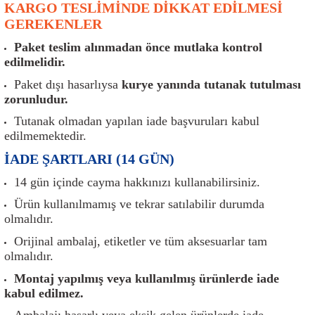
KARGO TESLİMİNDE DİKKAT EDİLMESİ
er
Müşürler
Torsiyon Burcu
Pistonlar
Z Rot
GEREKENLER
ar
Park Sensörü
Torsiyon Tamir Takımı
Pompalar
Paket teslim alınmadan önce mutlaka kontrol
edilmelidir.
Reflektörler
Yaylar
Radyatör
Paket dışı hasarlıysa
kurye yanında tutanak tutulması
zorunludur.
Röle
Segmanlar
Tutanak olmadan yapılan iade başvuruları kabul
edilmemektedir.
Şalterler ve Müşürler
Silindir Kapakları
İADE ŞARTLARI (14 GÜN)
akım
Sensör
Triger Kayışı
14 gün içinde cayma hakkınızı kullanabilirsiniz.
Ürün kullanılmamış ve tekrar satılabilir durumda
Sıcaklık Sensörü
Triger Seti
olmalıdır.
Orijinal ambalaj, etiketler ve tüm aksesuarlar tam
Sigorta Kutuları
Turbo
olmalıdır.
Montaj yapılmış veya kullanılmış ürünlerde iade
i
Silecek Kolu
Turbo Basınç Sensörü
kabul edilmez.