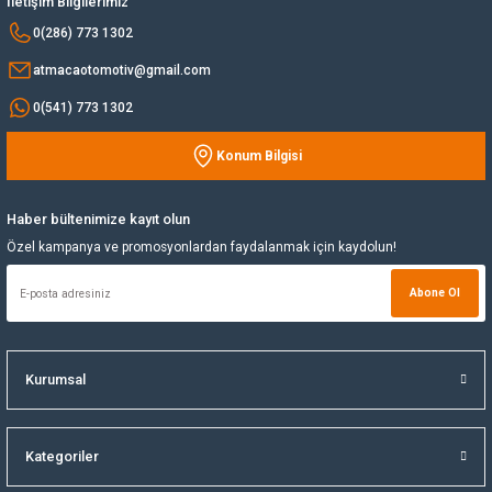
İletişim Bilgilerimiz
Bu ürüne benzer farklı alternatifler olmalı.
0(286) 773 1302
Yağ Soğutucu
atmacaotomotiv@gmail.com
Yakıt Deposu
0(541) 773 1302
Konum Bilgisi
Yataklar
Gönder
Yedek Su Deposu
Haber bültenimize kayıt olun
Özel kampanya ve promosyonlardan faydalanmak için kaydolun!
Abone Ol
Kurumsal
Kategoriler