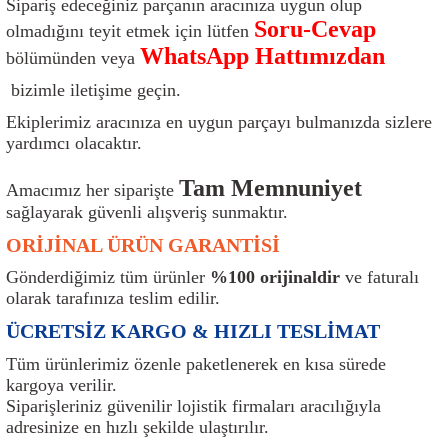
Sipariş edeceğiniz parçanın aracınıza uygun olup
ı
Isı Sensörü
Kilit
Rolanti Valfi
Kalorifer Ekipmanları
Rotil
Soru-Cevap
olmadığını teyit etmek için lütfen
WhatsApp Hattımızdan
bölümünden veya
Isıtma Beyni
Koltuk Ekipmanları
Şanzıman Keçe
Karter
Şaft Takozları
bizimle iletişime geçin.
Kilometre Hız Sensörü
Paçalıklar
Stabilizör
Keçe
Salıncak
Ekiplerimiz aracınıza en uygun parçayı bulmanızda sizlere
yardımcı olacaktır.
Kilometre Teli
Panjur ve Izgaralar
Subaplar
Klima Radyatörü
Şanzıman Takozu
Tam Memnuniyet
Amacımız her siparişte
sağlayarak güvenli alışveriş sunmaktır.
Klima Fanları
Plakalık
Tapa
Klima Rezistansı
Teker Yatak
ORİJİNAL ÜRÜN GARANTİSİ
Kompresör
Yakıt Deposu Ekipmanları
Tekerlek Sensörü
Konjektör
Tekerlek Rulmanı
Gönderdiğimiz tüm ürünler
%100 orijinaldir
ve faturalı
olarak tarafınıza teslim edilir.
Kondansatör
Termostat
Kranklar
Torsiyon
ÜCRETSİZ KARGO & HIZLI TESLİMAT
Lambalar
Termostat Contası
Motor Takozu
Viraj Demiri ve Lastikleri
Tüm ürünlerimiz özenle paketlenerek en kısa sürede
kargoya verilir.
Siparişleriniz güvenilir lojistik firmaları aracılığıyla
ri
Merkezi Kilit Beyni
Termostat Gövdesi
Oksijen Sensörü (Lambda Sensörü)
Vites Ekipmanları
adresinize en hızlı şekilde ulaştırılır.