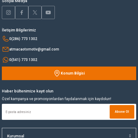
Sosyal Medya
Yağ Soğutucu
Yakıt Deposu
İletişim Bilgilerimiz
Gönder
0(286) 773 1302
Yataklar
atmacaotomotiv@gmail.com
Yedek Su Deposu
0(541) 773 1302
Konum Bilgisi
Haber bültenimize kayıt olun
Özel kampanya ve promosyonlardan faydalanmak için kaydolun!
Abone Ol
Kurumsal