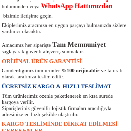
WhatsApp Hattımızdan
ı
Isı Sensörü
Kilit
Rolanti Valfi
Kalorifer Ekipmanları
Rotil
bölümünden veya
bizimle iletişime geçin.
Isıtma Beyni
Koltuk Ekipmanları
Şanzıman Keçe
Karter
Şaft Takozları
Ekiplerimiz aracınıza en uygun parçayı bulmanızda sizlere
yardımcı olacaktır.
Kilometre Hız Sensörü
Paçalıklar
Stabilizör
Keçe
Salıncak
Tam Memnuniyet
Amacımız her siparişte
Kilometre Teli
Panjur ve Izgaralar
Subaplar
Klima Radyatörü
Şanzıman Takozu
sağlayarak güvenli alışveriş sunmaktır.
ORİJİNAL ÜRÜN GARANTİSİ
Klima Fanları
Plakalık
Tapa
Klima Rezistansı
Teker Yatak
Gönderdiğimiz tüm ürünler
%100 orijinaldir
ve faturalı
olarak tarafınıza teslim edilir.
Kompresör
Yakıt Deposu Ekipmanları
Tekerlek Sensörü
Konjektör
Tekerlek Rulmanı
ÜCRETSİZ KARGO & HIZLI TESLİMAT
Kondansatör
Termostat
Kranklar
Torsiyon
Tüm ürünlerimiz özenle paketlenerek en kısa sürede
kargoya verilir.
Lambalar
Termostat Contası
Motor Takozu
Viraj Demiri ve Lastikleri
Siparişleriniz güvenilir lojistik firmaları aracılığıyla
adresinize en hızlı şekilde ulaştırılır.
ri
Merkezi Kilit Beyni
Termostat Gövdesi
Oksijen Sensörü (Lambda Sensörü)
Vites Ekipmanları
KARGO TESLİMİNDE DİKKAT EDİLMESİ
GEREKENLER