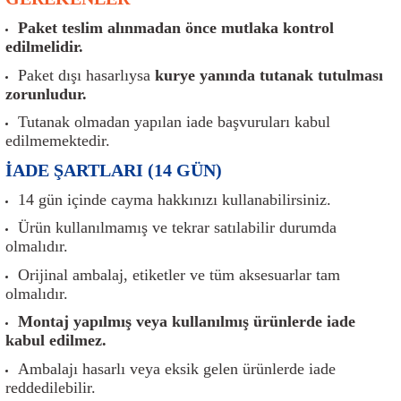
er
Müşürler
Torsiyon Burcu
Pistonlar
Z Rot
Paket teslim alınmadan önce mutlaka kontrol
edilmelidir.
ar
Park Sensörü
Torsiyon Tamir Takımı
Pompalar
Paket dışı hasarlıysa
kurye yanında tutanak tutulması
zorunludur.
Reflektörler
Yaylar
Radyatör
Tutanak olmadan yapılan iade başvuruları kabul
edilmemektedir.
Röle
Segmanlar
İADE ŞARTLARI (14 GÜN)
Şalterler ve Müşürler
Silindir Kapakları
14 gün içinde cayma hakkınızı kullanabilirsiniz.
Ürün kullanılmamış ve tekrar satılabilir durumda
akım
Sensör
Triger Kayışı
olmalıdır.
Sıcaklık Sensörü
Triger Seti
Orijinal ambalaj, etiketler ve tüm aksesuarlar tam
olmalıdır.
Sigorta Kutuları
Turbo
Montaj yapılmış veya kullanılmış ürünlerde iade
kabul edilmez.
i
Silecek Kolu
Turbo Basınç Sensörü
Ambalajı hasarlı veya eksik gelen ürünlerde iade
reddedilebilir.