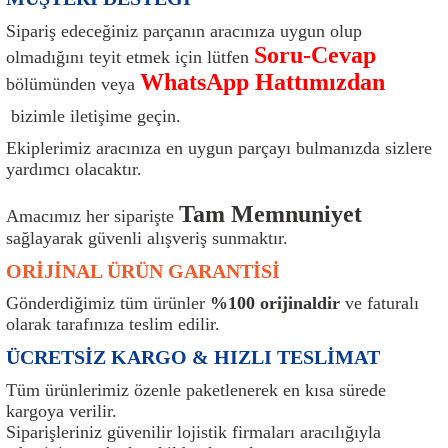
ı
Isı Sensörü
Kilit
Rolanti Valfi
Kalorifer Ekipmanları
Rotil
Sipariş edeceğiniz parçanın aracınıza uygun olup
Soru-Cevap
olmadığını teyit etmek için lütfen
Isıtma Beyni
Koltuk Ekipmanları
Şanzıman Keçe
Karter
Şaft Takozları
WhatsApp Hattımızdan
bölümünden veya
bizimle iletişime geçin.
Kilometre Hız Sensörü
Paçalıklar
Stabilizör
Keçe
Salıncak
Ekiplerimiz aracınıza en uygun parçayı bulmanızda sizlere
Kilometre Teli
Panjur ve Izgaralar
Subaplar
Klima Radyatörü
Şanzıman Takozu
yardımcı olacaktır.
Tam Memnuniyet
Klima Fanları
Plakalık
Tapa
Klima Rezistansı
Teker Yatak
Amacımız her siparişte
sağlayarak güvenli alışveriş sunmaktır.
Kompresör
Yakıt Deposu Ekipmanları
Tekerlek Sensörü
Konjektör
Tekerlek Rulmanı
ORİJİNAL ÜRÜN GARANTİSİ
Gönderdiğimiz tüm ürünler
%100 orijinaldir
ve faturalı
Kondansatör
Termostat
Kranklar
Torsiyon
olarak tarafınıza teslim edilir.
ÜCRETSİZ KARGO & HIZLI TESLİMAT
Lambalar
Termostat Contası
Motor Takozu
Viraj Demiri ve Lastikleri
Tüm ürünlerimiz özenle paketlenerek en kısa sürede
kargoya verilir.
ri
Merkezi Kilit Beyni
Termostat Gövdesi
Oksijen Sensörü (Lambda Sensörü)
Vites Ekipmanları
Siparişleriniz güvenilir lojistik firmaları aracılığıyla