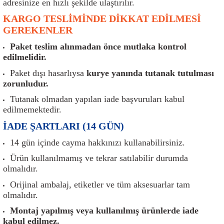
adresinize en hızlı şekilde ulaştırılır.
er
Müşürler
Torsiyon Burcu
Pistonlar
Z Rot
KARGO TESLİMİNDE DİKKAT EDİLMESİ
GEREKENLER
ar
Park Sensörü
Torsiyon Tamir Takımı
Pompalar
Paket teslim alınmadan önce mutlaka kontrol
Reflektörler
Yaylar
Radyatör
edilmelidir.
Paket dışı hasarlıysa
kurye yanında tutanak tutulması
Röle
Segmanlar
zorunludur.
Tutanak olmadan yapılan iade başvuruları kabul
Şalterler ve Müşürler
Silindir Kapakları
edilmemektedir.
İADE ŞARTLARI (14 GÜN)
akım
Sensör
Triger Kayışı
14 gün içinde cayma hakkınızı kullanabilirsiniz.
Sıcaklık Sensörü
Triger Seti
Ürün kullanılmamış ve tekrar satılabilir durumda
olmalıdır.
Sigorta Kutuları
Turbo
Orijinal ambalaj, etiketler ve tüm aksesuarlar tam
olmalıdır.
i
Silecek Kolu
Turbo Basınç Sensörü
Montaj yapılmış veya kullanılmış ürünlerde iade
kabul edilmez.