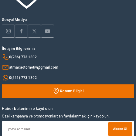
Ürün fiyatı diğer sitelerden daha pahalı.
Yağ Soğutucu
Bu ürüne benzer farklı alternatifler olmalı.
Sosyal Medya
Yakıt Deposu
Yataklar
İletişim Bilgilerimiz
Gönder
0(286) 773 1302
Yedek Su Deposu
atmacaotomotiv@gmail.com
0(541) 773 1302
Konum Bilgisi
Haber bültenimize kayıt olun
Özel kampanya ve promosyonlardan faydalanmak için kaydolun!
Abone Ol