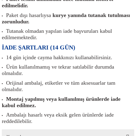
er
Müşürler
Torsiyon Burcu
Pistonlar
Z Rot
edilmelidir.
Paket dışı hasarlıysa
kurye yanında tutanak tutulması
ar
Park Sensörü
Torsiyon Tamir Takımı
Pompalar
zorunludur.
Tutanak olmadan yapılan iade başvuruları kabul
Reflektörler
Yaylar
Radyatör
edilmemektedir.
İADE ŞARTLARI (14 GÜN)
Röle
Segmanlar
14 gün içinde cayma hakkınızı kullanabilirsiniz.
Şalterler ve Müşürler
Silindir Kapakları
Ürün kullanılmamış ve tekrar satılabilir durumda
olmalıdır.
akım
Sensör
Triger Kayışı
Orijinal ambalaj, etiketler ve tüm aksesuarlar tam
olmalıdır.
Sıcaklık Sensörü
Triger Seti
Montaj yapılmış veya kullanılmış ürünlerde iade
kabul edilmez.
Sigorta Kutuları
Turbo
Ambalajı hasarlı veya eksik gelen ürünlerde iade
reddedilebilir.
i
Silecek Kolu
Turbo Basınç Sensörü