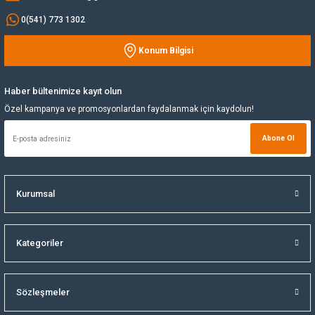
0(541) 773 1302
Yağ Soğutucu
Konum Bilgisi
Gönder
Yakıt Deposu
Haber bültenimize kayıt olun
Yataklar
Özel kampanya ve promosyonlardan faydalanmak için kaydolun!
Yedek Su Deposu
Abone Ol
Kurumsal
Kategoriler
Sözleşmeler