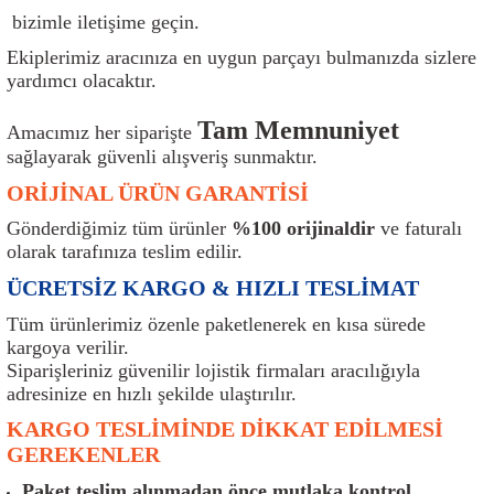
ı
Isı Sensörü
Kilit
Rolanti Valfi
Kalorifer Ekipmanları
Rotil
bizimle iletişime geçin.
Ekiplerimiz aracınıza en uygun parçayı bulmanızda sizlere
Isıtma Beyni
Koltuk Ekipmanları
Şanzıman Keçe
Karter
Şaft Takozları
yardımcı olacaktır.
Tam Memnuniyet
Kilometre Hız Sensörü
Paçalıklar
Stabilizör
Keçe
Salıncak
Amacımız her siparişte
sağlayarak güvenli alışveriş sunmaktır.
Kilometre Teli
Panjur ve Izgaralar
Subaplar
Klima Radyatörü
Şanzıman Takozu
ORİJİNAL ÜRÜN GARANTİSİ
Gönderdiğimiz tüm ürünler
%100 orijinaldir
ve faturalı
Klima Fanları
Plakalık
Tapa
Klima Rezistansı
Teker Yatak
olarak tarafınıza teslim edilir.
ÜCRETSİZ KARGO & HIZLI TESLİMAT
Kompresör
Yakıt Deposu Ekipmanları
Tekerlek Sensörü
Konjektör
Tekerlek Rulmanı
Tüm ürünlerimiz özenle paketlenerek en kısa sürede
Kondansatör
Termostat
Kranklar
Torsiyon
kargoya verilir.
Siparişleriniz güvenilir lojistik firmaları aracılığıyla
adresinize en hızlı şekilde ulaştırılır.
Lambalar
Termostat Contası
Motor Takozu
Viraj Demiri ve Lastikleri
KARGO TESLİMİNDE DİKKAT EDİLMESİ
ri
Merkezi Kilit Beyni
Termostat Gövdesi
Oksijen Sensörü (Lambda Sensörü)
Vites Ekipmanları
GEREKENLER
Paket teslim alınmadan önce mutlaka kontrol