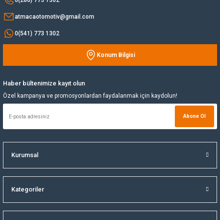
atmacaotomotiv@gmail.com
Yağ Soğutucu
0(541) 773 1302
Yakıt Deposu
Konum Bilgisi
Gönder
Yataklar
Haber bültenimize kayıt olun
Yedek Su Deposu
Özel kampanya ve promosyonlardan faydalanmak için kaydolun!
Abone Ol
Kurumsal
Kategoriler