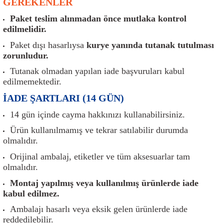
GEREKENLER
er
Müşürler
Torsiyon Burcu
Pistonlar
Z Rot
Paket teslim alınmadan önce mutlaka kontrol
edilmelidir.
ar
Park Sensörü
Torsiyon Tamir Takımı
Pompalar
Paket dışı hasarlıysa
kurye yanında tutanak tutulması
Reflektörler
Yaylar
Radyatör
zorunludur.
Tutanak olmadan yapılan iade başvuruları kabul
Röle
Segmanlar
edilmemektedir.
İADE ŞARTLARI (14 GÜN)
Şalterler ve Müşürler
Silindir Kapakları
14 gün içinde cayma hakkınızı kullanabilirsiniz.
akım
Sensör
Triger Kayışı
Ürün kullanılmamış ve tekrar satılabilir durumda
olmalıdır.
Sıcaklık Sensörü
Triger Seti
Orijinal ambalaj, etiketler ve tüm aksesuarlar tam
olmalıdır.
Sigorta Kutuları
Turbo
Montaj yapılmış veya kullanılmış ürünlerde iade
kabul edilmez.
i
Silecek Kolu
Turbo Basınç Sensörü
Ambalajı hasarlı veya eksik gelen ürünlerde iade
reddedilebilir.