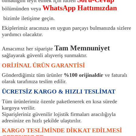
olmadığını teyit etmek için lütfen
ı
Isı Sensörü
Kilit
Rolanti Valfi
Kalorifer Ekipmanları
Rotil
WhatsApp Hattımızdan
bölümünden veya
bizimle iletişime geçin.
Isıtma Beyni
Koltuk Ekipmanları
Şanzıman Keçe
Karter
Şaft Takozları
Ekiplerimiz aracınıza en uygun parçayı bulmanızda sizlere
yardımcı olacaktır.
Kilometre Hız Sensörü
Paçalıklar
Stabilizör
Keçe
Salıncak
Tam Memnuniyet
Amacımız her siparişte
Kilometre Teli
Panjur ve Izgaralar
Subaplar
Klima Radyatörü
Şanzıman Takozu
sağlayarak güvenli alışveriş sunmaktır.
ORİJİNAL ÜRÜN GARANTİSİ
Klima Fanları
Plakalık
Tapa
Klima Rezistansı
Teker Yatak
Gönderdiğimiz tüm ürünler
%100 orijinaldir
ve faturalı
Kompresör
Yakıt Deposu Ekipmanları
Tekerlek Sensörü
Konjektör
Tekerlek Rulmanı
olarak tarafınıza teslim edilir.
ÜCRETSİZ KARGO & HIZLI TESLİMAT
Kondansatör
Termostat
Kranklar
Torsiyon
Tüm ürünlerimiz özenle paketlenerek en kısa sürede
kargoya verilir.
Lambalar
Termostat Contası
Motor Takozu
Viraj Demiri ve Lastikleri
Siparişleriniz güvenilir lojistik firmaları aracılığıyla
adresinize en hızlı şekilde ulaştırılır.
ri
Merkezi Kilit Beyni
Termostat Gövdesi
Oksijen Sensörü (Lambda Sensörü)
Vites Ekipmanları
KARGO TESLİMİNDE DİKKAT EDİLMESİ