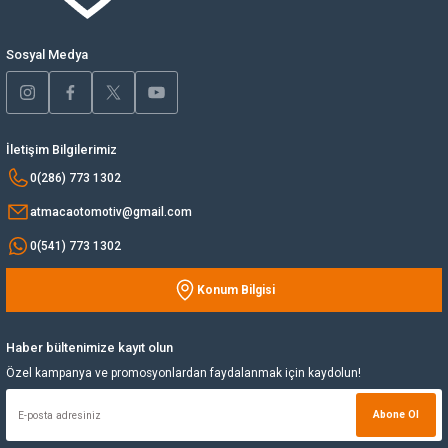
Ürün fiyatı diğer sitelerden daha pahalı.
Bu ürüne benzer farklı alternatifler olmalı.
Yağ Soğutucu
Sosyal Medya
Yakıt Deposu
Yataklar
İletişim Bilgilerimiz
Gönder
0(286) 773 1302
Yedek Su Deposu
atmacaotomotiv@gmail.com
0(541) 773 1302
Konum Bilgisi
Haber bültenimize kayıt olun
Özel kampanya ve promosyonlardan faydalanmak için kaydolun!
Abone Ol