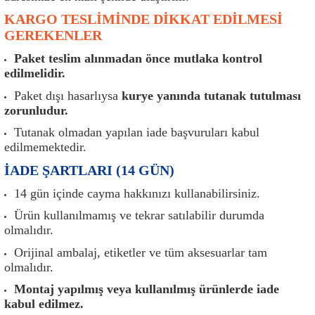
er
Müşürler
Torsiyon Burcu
Pistonlar
Z Rot
KARGO TESLİMİNDE DİKKAT EDİLMESİ
GEREKENLER
ar
Park Sensörü
Torsiyon Tamir Takımı
Pompalar
Paket teslim alınmadan önce mutlaka kontrol
edilmelidir.
Reflektörler
Yaylar
Radyatör
Paket dışı hasarlıysa
kurye yanında tutanak tutulması
zorunludur.
Röle
Segmanlar
Tutanak olmadan yapılan iade başvuruları kabul
Şalterler ve Müşürler
Silindir Kapakları
edilmemektedir.
İADE ŞARTLARI (14 GÜN)
akım
Sensör
Triger Kayışı
14 gün içinde cayma hakkınızı kullanabilirsiniz.
Sıcaklık Sensörü
Triger Seti
Ürün kullanılmamış ve tekrar satılabilir durumda
olmalıdır.
Sigorta Kutuları
Turbo
Orijinal ambalaj, etiketler ve tüm aksesuarlar tam
olmalıdır.
i
Silecek Kolu
Turbo Basınç Sensörü
Montaj yapılmış veya kullanılmış ürünlerde iade
kabul edilmez.