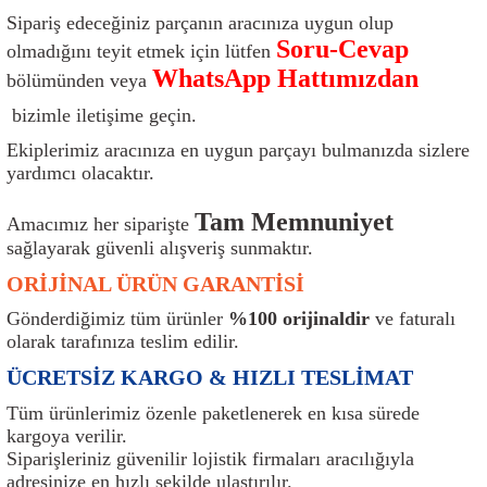
ı
Isı Sensörü
Kilit
Rolanti Valfi
Kalorifer Ekipmanları
Rotil
Sipariş edeceğiniz parçanın aracınıza uygun olup
Soru-Cevap
olmadığını teyit etmek için lütfen
Isıtma Beyni
Koltuk Ekipmanları
Şanzıman Keçe
Karter
Şaft Takozları
WhatsApp Hattımızdan
bölümünden veya
bizimle iletişime geçin.
Kilometre Hız Sensörü
Paçalıklar
Stabilizör
Keçe
Salıncak
Ekiplerimiz aracınıza en uygun parçayı bulmanızda sizlere
yardımcı olacaktır.
Kilometre Teli
Panjur ve Izgaralar
Subaplar
Klima Radyatörü
Şanzıman Takozu
Tam Memnuniyet
Amacımız her siparişte
Klima Fanları
Plakalık
Tapa
Klima Rezistansı
Teker Yatak
sağlayarak güvenli alışveriş sunmaktır.
ORİJİNAL ÜRÜN GARANTİSİ
Kompresör
Yakıt Deposu Ekipmanları
Tekerlek Sensörü
Konjektör
Tekerlek Rulmanı
Gönderdiğimiz tüm ürünler
%100 orijinaldir
ve faturalı
Kondansatör
Termostat
Kranklar
Torsiyon
olarak tarafınıza teslim edilir.
ÜCRETSİZ KARGO & HIZLI TESLİMAT
Lambalar
Termostat Contası
Motor Takozu
Viraj Demiri ve Lastikleri
Tüm ürünlerimiz özenle paketlenerek en kısa sürede
kargoya verilir.
ri
Merkezi Kilit Beyni
Termostat Gövdesi
Oksijen Sensörü (Lambda Sensörü)
Vites Ekipmanları
Siparişleriniz güvenilir lojistik firmaları aracılığıyla
adresinize en hızlı şekilde ulaştırılır.