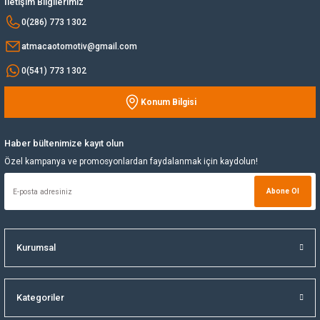
İletişim Bilgilerimiz
Bu ürüne benzer farklı alternatifler olmalı.
0(286) 773 1302
Yağ Soğutucu
atmacaotomotiv@gmail.com
Yakıt Deposu
0(541) 773 1302
Yataklar
Konum Bilgisi
Gönder
Yedek Su Deposu
Haber bültenimize kayıt olun
Özel kampanya ve promosyonlardan faydalanmak için kaydolun!
Abone Ol
Kurumsal
Kategoriler