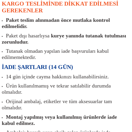
KARGO TESLİMİNDE DİKKAT EDİLMESİ
er
Müşürler
Torsiyon Burcu
Pistonlar
Z Rot
GEREKENLER
ar
Park Sensörü
Torsiyon Tamir Takımı
Pompalar
Paket teslim alınmadan önce mutlaka kontrol
edilmelidir.
Reflektörler
Yaylar
Radyatör
Paket dışı hasarlıysa
kurye yanında tutanak tutulması
zorunludur.
Röle
Segmanlar
Tutanak olmadan yapılan iade başvuruları kabul
edilmemektedir.
Şalterler ve Müşürler
Silindir Kapakları
İADE ŞARTLARI (14 GÜN)
akım
Sensör
Triger Kayışı
14 gün içinde cayma hakkınızı kullanabilirsiniz.
Ürün kullanılmamış ve tekrar satılabilir durumda
Sıcaklık Sensörü
Triger Seti
olmalıdır.
Orijinal ambalaj, etiketler ve tüm aksesuarlar tam
Sigorta Kutuları
Turbo
olmalıdır.
Montaj yapılmış veya kullanılmış ürünlerde iade
i
Silecek Kolu
Turbo Basınç Sensörü
kabul edilmez.