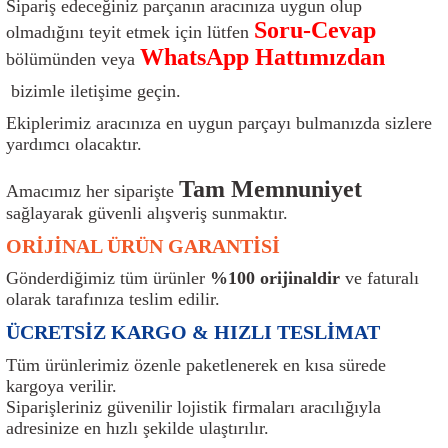
Sipariş edeceğiniz parçanın aracınıza uygun olup
ı
Isı Sensörü
Kilit
Rolanti Valfi
Kalorifer Ekipmanları
Rotil
Soru-Cevap
olmadığını teyit etmek için lütfen
WhatsApp Hattımızdan
bölümünden veya
Isıtma Beyni
Koltuk Ekipmanları
Şanzıman Keçe
Karter
Şaft Takozları
bizimle iletişime geçin.
Kilometre Hız Sensörü
Paçalıklar
Stabilizör
Keçe
Salıncak
Ekiplerimiz aracınıza en uygun parçayı bulmanızda sizlere
yardımcı olacaktır.
Kilometre Teli
Panjur ve Izgaralar
Subaplar
Klima Radyatörü
Şanzıman Takozu
Tam Memnuniyet
Amacımız her siparişte
sağlayarak güvenli alışveriş sunmaktır.
Klima Fanları
Plakalık
Tapa
Klima Rezistansı
Teker Yatak
ORİJİNAL ÜRÜN GARANTİSİ
Kompresör
Yakıt Deposu Ekipmanları
Tekerlek Sensörü
Konjektör
Tekerlek Rulmanı
Gönderdiğimiz tüm ürünler
%100 orijinaldir
ve faturalı
olarak tarafınıza teslim edilir.
Kondansatör
Termostat
Kranklar
Torsiyon
ÜCRETSİZ KARGO & HIZLI TESLİMAT
Lambalar
Termostat Contası
Motor Takozu
Viraj Demiri ve Lastikleri
Tüm ürünlerimiz özenle paketlenerek en kısa sürede
kargoya verilir.
Siparişleriniz güvenilir lojistik firmaları aracılığıyla
ri
Merkezi Kilit Beyni
Termostat Gövdesi
Oksijen Sensörü (Lambda Sensörü)
Vites Ekipmanları
adresinize en hızlı şekilde ulaştırılır.