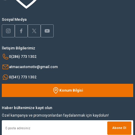
Ürün fiyatı diğer sitelerden daha pahalı.
Yağ Soğutucu
Bu ürüne benzer farklı alternatifler olmalı.
Sosyal Medya
Yakıt Deposu
Yataklar
İletişim Bilgilerimiz
Gönder
0(286) 773 1302
Yedek Su Deposu
atmacaotomotiv@gmail.com
0(541) 773 1302
Konum Bilgisi
Haber bültenimize kayıt olun
Özel kampanya ve promosyonlardan faydalanmak için kaydolun!
Abone Ol