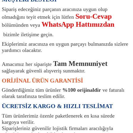
ı
Isı Sensörü
Kilit
Rolanti Valfi
Kalorifer Ekipmanları
Rotil
Sipariş edeceğiniz parçanın aracınıza uygun olup
Soru-Cevap
olmadığını teyit etmek için lütfen
Isıtma Beyni
Koltuk Ekipmanları
Şanzıman Keçe
Karter
Şaft Takozları
WhatsApp Hattımızdan
bölümünden veya
bizimle iletişime geçin.
Kilometre Hız Sensörü
Paçalıklar
Stabilizör
Keçe
Salıncak
Ekiplerimiz aracınıza en uygun parçayı bulmanızda sizlere
Kilometre Teli
Panjur ve Izgaralar
Subaplar
Klima Radyatörü
Şanzıman Takozu
yardımcı olacaktır.
Tam Memnuniyet
Klima Fanları
Plakalık
Tapa
Klima Rezistansı
Teker Yatak
Amacımız her siparişte
sağlayarak güvenli alışveriş sunmaktır.
Kompresör
Yakıt Deposu Ekipmanları
Tekerlek Sensörü
Konjektör
Tekerlek Rulmanı
ORİJİNAL ÜRÜN GARANTİSİ
Gönderdiğimiz tüm ürünler
%100 orijinaldir
ve faturalı
Kondansatör
Termostat
Kranklar
Torsiyon
olarak tarafınıza teslim edilir.
ÜCRETSİZ KARGO & HIZLI TESLİMAT
Lambalar
Termostat Contası
Motor Takozu
Viraj Demiri ve Lastikleri
Tüm ürünlerimiz özenle paketlenerek en kısa sürede
kargoya verilir.
ri
Merkezi Kilit Beyni
Termostat Gövdesi
Oksijen Sensörü (Lambda Sensörü)
Vites Ekipmanları
Siparişleriniz güvenilir lojistik firmaları aracılığıyla