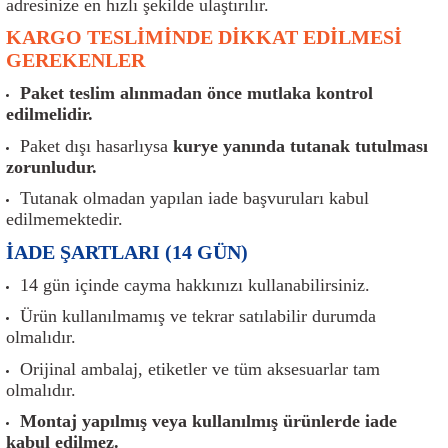
adresinize en hızlı şekilde ulaştırılır.
er
Müşürler
Torsiyon Burcu
Pistonlar
Z Rot
KARGO TESLİMİNDE DİKKAT EDİLMESİ
GEREKENLER
ar
Park Sensörü
Torsiyon Tamir Takımı
Pompalar
Paket teslim alınmadan önce mutlaka kontrol
Reflektörler
Yaylar
Radyatör
edilmelidir.
Paket dışı hasarlıysa
kurye yanında tutanak tutulması
Röle
Segmanlar
zorunludur.
Tutanak olmadan yapılan iade başvuruları kabul
Şalterler ve Müşürler
Silindir Kapakları
edilmemektedir.
İADE ŞARTLARI (14 GÜN)
akım
Sensör
Triger Kayışı
14 gün içinde cayma hakkınızı kullanabilirsiniz.
Sıcaklık Sensörü
Triger Seti
Ürün kullanılmamış ve tekrar satılabilir durumda
olmalıdır.
Sigorta Kutuları
Turbo
Orijinal ambalaj, etiketler ve tüm aksesuarlar tam
olmalıdır.
i
Silecek Kolu
Turbo Basınç Sensörü
Montaj yapılmış veya kullanılmış ürünlerde iade
kabul edilmez.