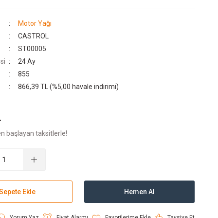
Motor Yağı
CASTROL
ST00005
si
24 Ay
855
866,39 TL (%5,00 havale indirimi)
L
n başlayan taksitlerle!
Sepete Ekle
Hemen Al
Yorum Yaz
Fiyat Alarmı
Tavsiye Et