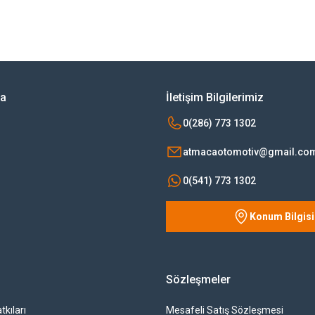
rsiz gördüğünüz noktaları öneri formunu kullanarak tarafımıza iletebilirsiniz.
Bu ürüne ilk yorumu siz yapın!
Yorum Yaz
ya
İletişim Bilgilerimiz
0(286) 773 1302
atmacaotomotiv@gmail.co
0(541) 773 1302
Konum Bilgisi
Gönder
Sözleşmeler
tkıları
Mesafeli Satış Sözleşmesi