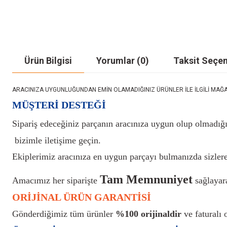
Ürün Bilgisi
Yorumlar (0)
Taksit Seçen
ARACINIZA UYGUNLUĞUNDAN EMİN OLAMADIĞINIZ ÜRÜNLER İLE İLGİLİ MAĞAZAMIZ İ
MÜŞTERİ DESTEĞİ
Sipariş edeceğiniz parçanın aracınıza uygun olup olmadığı
bizimle iletişime geçin.
Ekiplerimiz aracınıza en uygun parçayı bulmanızda sizlere
Tam Memnuniyet
Amacımız her siparişte
sağlayara
ORİJİNAL ÜRÜN GARANTİSİ
Gönderdiğimiz tüm ürünler
%100 orijinaldir
ve faturalı o