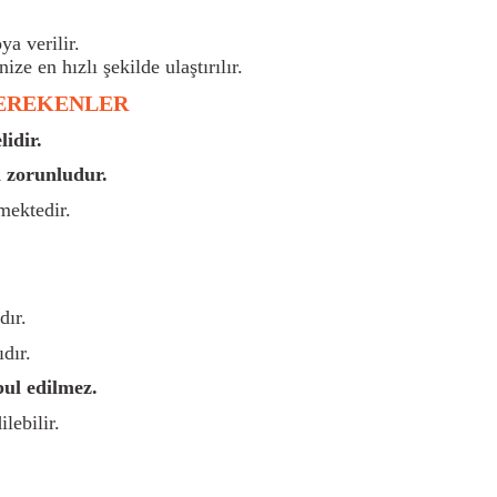
a verilir.
nize en hızlı şekilde ulaştırılır.
GEREKENLER
idir.
 zorunludur.
mektedir.
dır.
dır.
bul edilmez.
lebilir.