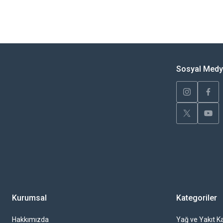
Bu ürünün fiyat bilgisi, resim, ürün açıklamalarında ve diğer konularda yete
Görüş ve önerileriniz için teşekkür ederiz.
Ürün resmi kalitesiz, bozuk veya görüntülenemiyor.
Ürün açıklamasında eksik bilgiler bulunuyor.
Sosyal Med
Ürün bilgilerinde hatalar bulunuyor.
Ürün fiyatı diğer sitelerden daha pahalı.
Bu ürüne benzer farklı alternatifler olmalı.
Kurumsal
Kategoriler
Hakkımızda
Yağ ve Yakıt Ka