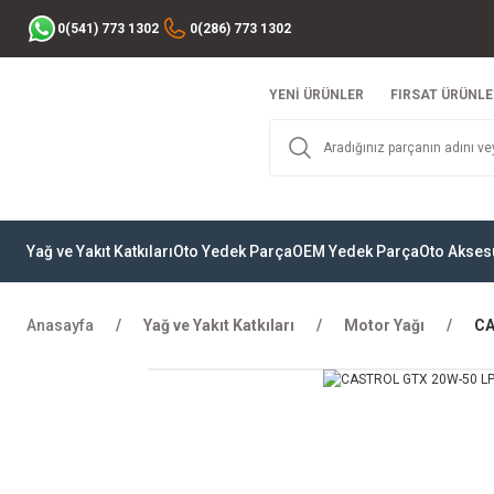
0(541) 773 1302
0(286) 773 1302
YENİ ÜRÜNLER
FIRSAT ÜRÜNLE
Yağ ve Yakıt Katkıları
Oto Yedek Parça
OEM Yedek Parça
Oto Akses
Anasayfa
Yağ ve Yakıt Katkıları
Motor Yağı
CA