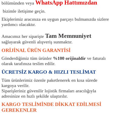
WhatsApp Hattımızdan
bölümünden veya
ı
Isı Sensörü
Kilit
Rolanti Valfi
Kalorifer Ekipmanları
Rotil
bizimle iletişime geçin.
Isıtma Beyni
Koltuk Ekipmanları
Şanzıman Keçe
Karter
Şaft Takozları
Ekiplerimiz aracınıza en uygun parçayı bulmanızda sizlere
yardımcı olacaktır.
Kilometre Hız Sensörü
Paçalıklar
Stabilizör
Keçe
Salıncak
Tam Memnuniyet
Amacımız her siparişte
sağlayarak güvenli alışveriş sunmaktır.
Kilometre Teli
Panjur ve Izgaralar
Subaplar
Klima Radyatörü
Şanzıman Takozu
ORİJİNAL ÜRÜN GARANTİSİ
Klima Fanları
Plakalık
Tapa
Klima Rezistansı
Teker Yatak
Gönderdiğimiz tüm ürünler
%100 orijinaldir
ve faturalı
olarak tarafınıza teslim edilir.
Kompresör
Yakıt Deposu Ekipmanları
Tekerlek Sensörü
Konjektör
Tekerlek Rulmanı
ÜCRETSİZ KARGO & HIZLI TESLİMAT
Kondansatör
Termostat
Kranklar
Torsiyon
Tüm ürünlerimiz özenle paketlenerek en kısa sürede
kargoya verilir.
Siparişleriniz güvenilir lojistik firmaları aracılığıyla
Lambalar
Termostat Contası
Motor Takozu
Viraj Demiri ve Lastikleri
adresinize en hızlı şekilde ulaştırılır.
ri
Merkezi Kilit Beyni
Termostat Gövdesi
Oksijen Sensörü (Lambda Sensörü)
Vites Ekipmanları
KARGO TESLİMİNDE DİKKAT EDİLMESİ
GEREKENLER