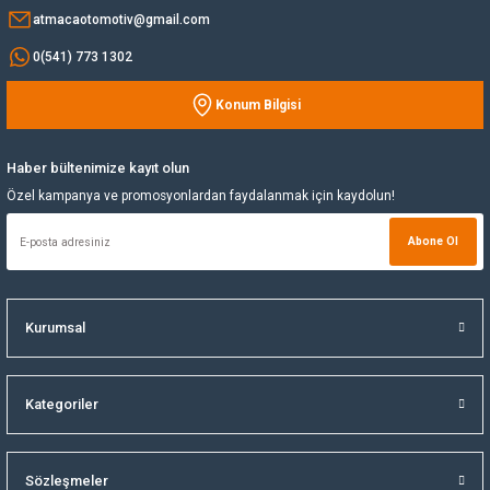
atmacaotomotiv@gmail.com
Yağ Soğutucu
0(541) 773 1302
Yakıt Deposu
Konum Bilgisi
Gönder
Yataklar
Haber bültenimize kayıt olun
Özel kampanya ve promosyonlardan faydalanmak için kaydolun!
Yedek Su Deposu
Abone Ol
Kurumsal
Kategoriler
Sözleşmeler