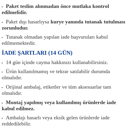
er
Müşürler
Torsiyon Burcu
Pistonlar
Z Rot
Paket teslim alınmadan önce mutlaka kontrol
edilmelidir.
ar
Park Sensörü
Torsiyon Tamir Takımı
Pompalar
Paket dışı hasarlıysa
kurye yanında tutanak tutulması
zorunludur.
Reflektörler
Yaylar
Radyatör
Tutanak olmadan yapılan iade başvuruları kabul
edilmemektedir.
Röle
Segmanlar
İADE ŞARTLARI (14 GÜN)
Şalterler ve Müşürler
Silindir Kapakları
14 gün içinde cayma hakkınızı kullanabilirsiniz.
Ürün kullanılmamış ve tekrar satılabilir durumda
akım
Sensör
Triger Kayışı
olmalıdır.
Orijinal ambalaj, etiketler ve tüm aksesuarlar tam
Sıcaklık Sensörü
Triger Seti
olmalıdır.
Montaj yapılmış veya kullanılmış ürünlerde iade
Sigorta Kutuları
Turbo
kabul edilmez.
Ambalajı hasarlı veya eksik gelen ürünlerde iade
i
Silecek Kolu
Turbo Basınç Sensörü
reddedilebilir.