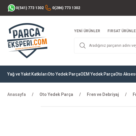
0(541) 773 1302
0(286) 773 1302
YENİ ÜRÜNLER
FIRSAT ÜRÜNLE
Yağ ve Yakıt Katkıları
Oto Yedek Parça
OEM Yedek Parça
Oto Akses
Anasayfa
Oto Yedek Parça
Fren ve Debriyaj
F