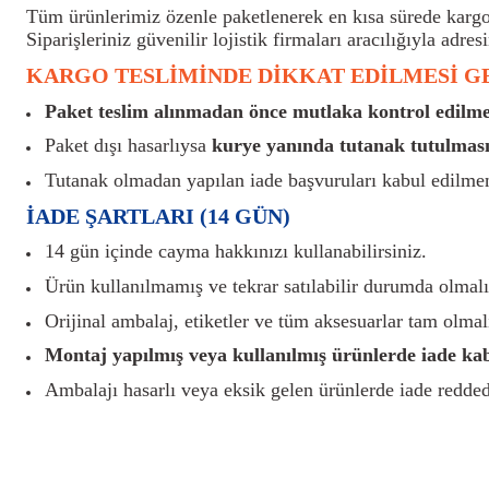
Tüm ürünlerimiz özenle paketlenerek en kısa sürede kargoy
Siparişleriniz güvenilir lojistik firmaları aracılığıyla adresi
KARGO TESLİMİNDE DİKKAT EDİLMESİ 
Paket teslim alınmadan önce mutlaka kontrol edilmel
Paket dışı hasarlıysa
kurye yanında tutanak tutulması
Tutanak olmadan yapılan iade başvuruları kabul edilme
İADE ŞARTLARI (14 GÜN)
14 gün içinde cayma hakkınızı kullanabilirsiniz.
Ürün kullanılmamış ve tekrar satılabilir durumda olmalı
Orijinal ambalaj, etiketler ve tüm aksesuarlar tam olmalı
Montaj yapılmış veya kullanılmış ürünlerde iade ka
Ambalajı hasarlı veya eksik gelen ürünlerde iade reddedi
Bu ürünün fiyat bilgisi, resim, ürün açıklamalarında ve diğer konularda yete