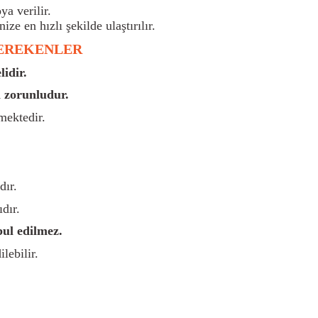
a verilir.
nize en hızlı şekilde ulaştırılır.
GEREKENLER
idir.
 zorunludur.
mektedir.
dır.
dır.
bul edilmez.
lebilir.
rsiz gördüğünüz noktaları öneri formunu kullanarak tarafımıza iletebilirsiniz.