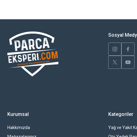
Görüş ve önerileriniz için teşekkür ederiz.
Ürün resmi kalitesiz, bozuk veya görüntülenemiyor.
Ürün açıklamasında eksik bilgiler bulunuyor.
Sosyal Med
Ürün bilgilerinde hatalar bulunuyor.
Ürün fiyatı diğer sitelerden daha pahalı.
Bu ürüne benzer farklı alternatifler olmalı.
Kurumsal
Kategoriler
Hakkımızda
Yağ ve Yakıt Ka
Mağazalarımız
Oto Yedek Par