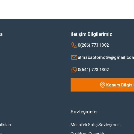
Bu ürüne ilk yorumu siz yapın!
Yorum Yaz
ya
İletişim Bilgilerimiz
0(286) 773 1302
atmacaotomotiv@gmail.co
0(541) 773 1302
Konum Bilgisi
Gönder
Sözleşmeler
tkıları
Mesafeli Satış Sözleşmesi
ça
Gizlilik ve Güvenlik