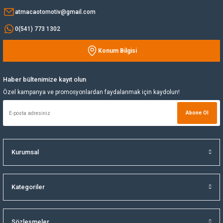
atmacaotomotiv@gmail.com
Yağ Soğutucu
0(541) 773 1302
Yakıt Deposu
Konum Bilgisi
Gönder
Yataklar
Haber bültenimize kayıt olun
Özel kampanya ve promosyonlardan faydalanmak için kaydolun!
Yedek Su Deposu
Abone Ol
Kurumsal
Kategoriler
Sözleşmeler