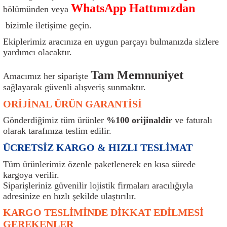
WhatsApp Hattımızdan
bölümünden veya
ı
Isı Sensörü
Kilit
Rolanti Valfi
Kalorifer Ekipmanları
Rotil
bizimle iletişime geçin.
Isıtma Beyni
Koltuk Ekipmanları
Şanzıman Keçe
Karter
Şaft Takozları
Ekiplerimiz aracınıza en uygun parçayı bulmanızda sizlere
yardımcı olacaktır.
Kilometre Hız Sensörü
Paçalıklar
Stabilizör
Keçe
Salıncak
Tam Memnuniyet
Amacımız her siparişte
Kilometre Teli
Panjur ve Izgaralar
Subaplar
Klima Radyatörü
Şanzıman Takozu
sağlayarak güvenli alışveriş sunmaktır.
ORİJİNAL ÜRÜN GARANTİSİ
Klima Fanları
Plakalık
Tapa
Klima Rezistansı
Teker Yatak
Gönderdiğimiz tüm ürünler
%100 orijinaldir
ve faturalı
olarak tarafınıza teslim edilir.
Kompresör
Yakıt Deposu Ekipmanları
Tekerlek Sensörü
Konjektör
Tekerlek Rulmanı
ÜCRETSİZ KARGO & HIZLI TESLİMAT
Kondansatör
Termostat
Kranklar
Torsiyon
Tüm ürünlerimiz özenle paketlenerek en kısa sürede
kargoya verilir.
Lambalar
Termostat Contası
Motor Takozu
Viraj Demiri ve Lastikleri
Siparişleriniz güvenilir lojistik firmaları aracılığıyla
adresinize en hızlı şekilde ulaştırılır.
ri
Merkezi Kilit Beyni
Termostat Gövdesi
Oksijen Sensörü (Lambda Sensörü)
Vites Ekipmanları
KARGO TESLİMİNDE DİKKAT EDİLMESİ
GEREKENLER