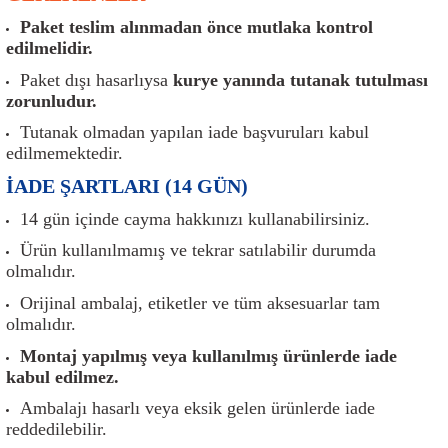
er
Müşürler
Torsiyon Burcu
Pistonlar
Z Rot
Paket teslim alınmadan önce mutlaka kontrol
edilmelidir.
ar
Park Sensörü
Torsiyon Tamir Takımı
Pompalar
Paket dışı hasarlıysa
kurye yanında tutanak tutulması
zorunludur.
Reflektörler
Yaylar
Radyatör
Tutanak olmadan yapılan iade başvuruları kabul
edilmemektedir.
Röle
Segmanlar
İADE ŞARTLARI (14 GÜN)
Şalterler ve Müşürler
Silindir Kapakları
14 gün içinde cayma hakkınızı kullanabilirsiniz.
Ürün kullanılmamış ve tekrar satılabilir durumda
akım
Sensör
Triger Kayışı
olmalıdır.
Orijinal ambalaj, etiketler ve tüm aksesuarlar tam
Sıcaklık Sensörü
Triger Seti
olmalıdır.
Sigorta Kutuları
Turbo
Montaj yapılmış veya kullanılmış ürünlerde iade
kabul edilmez.
i
Silecek Kolu
Turbo Basınç Sensörü
Ambalajı hasarlı veya eksik gelen ürünlerde iade
reddedilebilir.