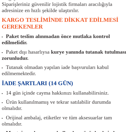
er
Müşürler
Torsiyon Burcu
Pistonlar
Z Rot
Siparişleriniz güvenilir lojistik firmaları aracılığıyla
adresinize en hızlı şekilde ulaştırılır.
ar
Park Sensörü
Torsiyon Tamir Takımı
Pompalar
KARGO TESLİMİNDE DİKKAT EDİLMESİ
GEREKENLER
Reflektörler
Yaylar
Radyatör
Paket teslim alınmadan önce mutlaka kontrol
edilmelidir.
Röle
Segmanlar
Paket dışı hasarlıysa
kurye yanında tutanak tutulması
zorunludur.
Şalterler ve Müşürler
Silindir Kapakları
Tutanak olmadan yapılan iade başvuruları kabul
edilmemektedir.
akım
Sensör
Triger Kayışı
İADE ŞARTLARI (14 GÜN)
Sıcaklık Sensörü
Triger Seti
14 gün içinde cayma hakkınızı kullanabilirsiniz.
Ürün kullanılmamış ve tekrar satılabilir durumda
Sigorta Kutuları
Turbo
olmalıdır.
Orijinal ambalaj, etiketler ve tüm aksesuarlar tam
i
Silecek Kolu
Turbo Basınç Sensörü
olmalıdır.