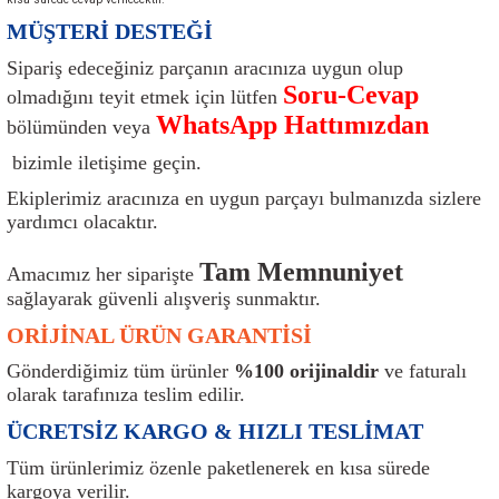
ı
Isı Sensörü
Kilit
Rolanti Valfi
Kalorifer Ekipmanları
Rotil
MÜŞTERİ DESTEĞİ
Sipariş edeceğiniz parçanın aracınıza uygun olup
Isıtma Beyni
Koltuk Ekipmanları
Şanzıman Keçe
Karter
Şaft Takozları
Soru-Cevap
olmadığını teyit etmek için lütfen
WhatsApp Hattımızdan
bölümünden veya
Kilometre Hız Sensörü
Paçalıklar
Stabilizör
Keçe
Salıncak
bizimle iletişime geçin.
Kilometre Teli
Panjur ve Izgaralar
Subaplar
Klima Radyatörü
Şanzıman Takozu
Ekiplerimiz aracınıza en uygun parçayı bulmanızda sizlere
yardımcı olacaktır.
Klima Fanları
Plakalık
Tapa
Klima Rezistansı
Teker Yatak
Tam Memnuniyet
Amacımız her siparişte
Kompresör
Yakıt Deposu Ekipmanları
Tekerlek Sensörü
Konjektör
Tekerlek Rulmanı
sağlayarak güvenli alışveriş sunmaktır.
ORİJİNAL ÜRÜN GARANTİSİ
Kondansatör
Termostat
Kranklar
Torsiyon
Gönderdiğimiz tüm ürünler
%100 orijinaldir
ve faturalı
olarak tarafınıza teslim edilir.
Lambalar
Termostat Contası
Motor Takozu
Viraj Demiri ve Lastikleri
ÜCRETSİZ KARGO & HIZLI TESLİMAT
ri
Merkezi Kilit Beyni
Termostat Gövdesi
Oksijen Sensörü (Lambda Sensörü)
Vites Ekipmanları
Tüm ürünlerimiz özenle paketlenerek en kısa sürede
kargoya verilir.