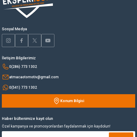
Ürün bilgilerinde hatalar bulunuyor.
Yağ Soğutucu
Ürün fiyatı diğer sitelerden daha pahalı.
Bu ürüne benzer farklı alternatifler olmalı.
Yakıt Deposu
Sosyal Medya
Yataklar
İletişim Bilgilerimiz
Yedek Su Deposu
Gönder
0(286) 773 1302
atmacaotomotiv@gmail.com
0(541) 773 1302
Konum Bilgisi
Haber bültenimize kayıt olun
Özel kampanya ve promosyonlardan faydalanmak için kaydolun!