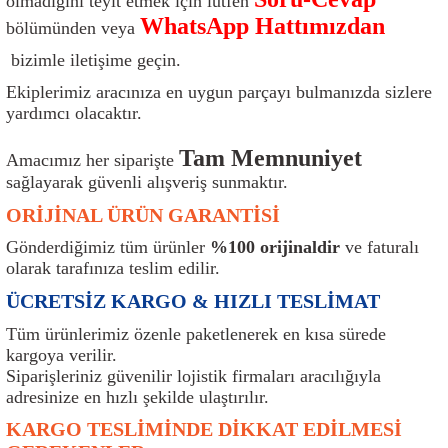
olmadığını teyit etmek için lütfen
ı
Isı Sensörü
Kilit
Rolanti Valfi
Kalorifer Ekipmanları
Rotil
WhatsApp Hattımızdan
bölümünden veya
bizimle iletişime geçin.
Isıtma Beyni
Koltuk Ekipmanları
Şanzıman Keçe
Karter
Şaft Takozları
Ekiplerimiz aracınıza en uygun parçayı bulmanızda sizlere
yardımcı olacaktır.
Kilometre Hız Sensörü
Paçalıklar
Stabilizör
Keçe
Salıncak
Tam Memnuniyet
Amacımız her siparişte
Kilometre Teli
Panjur ve Izgaralar
Subaplar
Klima Radyatörü
Şanzıman Takozu
sağlayarak güvenli alışveriş sunmaktır.
ORİJİNAL ÜRÜN GARANTİSİ
Klima Fanları
Plakalık
Tapa
Klima Rezistansı
Teker Yatak
Gönderdiğimiz tüm ürünler
%100 orijinaldir
ve faturalı
Kompresör
Yakıt Deposu Ekipmanları
Tekerlek Sensörü
Konjektör
Tekerlek Rulmanı
olarak tarafınıza teslim edilir.
ÜCRETSİZ KARGO & HIZLI TESLİMAT
Kondansatör
Termostat
Kranklar
Torsiyon
Tüm ürünlerimiz özenle paketlenerek en kısa sürede
kargoya verilir.
Lambalar
Termostat Contası
Motor Takozu
Viraj Demiri ve Lastikleri
Siparişleriniz güvenilir lojistik firmaları aracılığıyla
adresinize en hızlı şekilde ulaştırılır.
ri
Merkezi Kilit Beyni
Termostat Gövdesi
Oksijen Sensörü (Lambda Sensörü)
Vites Ekipmanları
KARGO TESLİMİNDE DİKKAT EDİLMESİ