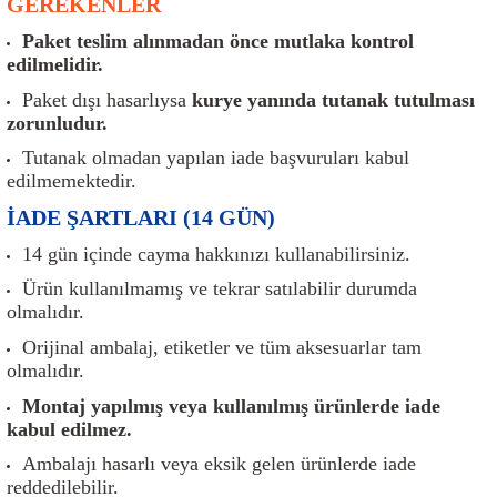
GEREKENLER
er
Müşürler
Torsiyon Burcu
Pistonlar
Z Rot
Paket teslim alınmadan önce mutlaka kontrol
edilmelidir.
ar
Park Sensörü
Torsiyon Tamir Takımı
Pompalar
Paket dışı hasarlıysa
kurye yanında tutanak tutulması
Reflektörler
Yaylar
Radyatör
zorunludur.
Tutanak olmadan yapılan iade başvuruları kabul
Röle
Segmanlar
edilmemektedir.
İADE ŞARTLARI (14 GÜN)
Şalterler ve Müşürler
Silindir Kapakları
14 gün içinde cayma hakkınızı kullanabilirsiniz.
akım
Sensör
Triger Kayışı
Ürün kullanılmamış ve tekrar satılabilir durumda
olmalıdır.
Sıcaklık Sensörü
Triger Seti
Orijinal ambalaj, etiketler ve tüm aksesuarlar tam
olmalıdır.
Sigorta Kutuları
Turbo
Montaj yapılmış veya kullanılmış ürünlerde iade
kabul edilmez.
i
Silecek Kolu
Turbo Basınç Sensörü
Ambalajı hasarlı veya eksik gelen ürünlerde iade
reddedilebilir.