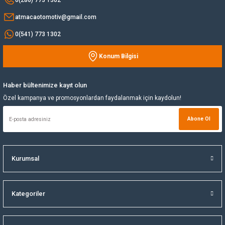
atmacaotomotiv@gmail.com
Yağ Soğutucu
0(541) 773 1302
Yakıt Deposu
Konum Bilgisi
Gönder
Yataklar
Haber bültenimize kayıt olun
Yedek Su Deposu
Özel kampanya ve promosyonlardan faydalanmak için kaydolun!
Abone Ol
Kurumsal
Kategoriler