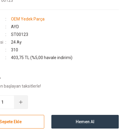
T00123
OEM Yedek Parça
AYD
ST00123
si
24 Ay
310
403,75 TL (%5,00 havale indirimi)
L
n başlayan taksitlerle!
Sepete Ekle
Hemen Al