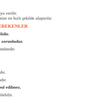
a verilir.
nize en hızlı şekilde ulaştırılır.
GEREKENLER
idir.
 zorunludur.
mektedir.
dır.
dır.
bul edilmez.
lebilir.