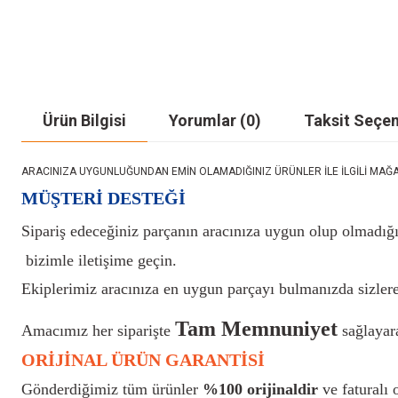
Ürün Bilgisi
Yorumlar (0)
Taksit Seçen
ARACINIZA UYGUNLUĞUNDAN EMİN OLAMADIĞINIZ ÜRÜNLER İLE İLGİLİ MAĞAZAMIZ İ
MÜŞTERİ DESTEĞİ
Sipariş edeceğiniz parçanın aracınıza uygun olup olmadığı
bizimle iletişime geçin.
Ekiplerimiz aracınıza en uygun parçayı bulmanızda sizlere
Tam Memnuniyet
Amacımız her siparişte
sağlayara
ORİJİNAL ÜRÜN GARANTİSİ
Gönderdiğimiz tüm ürünler
%100 orijinaldir
ve faturalı o