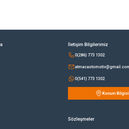
rsiz gördüğünüz noktaları öneri formunu kullanarak tarafımıza iletebilirsiniz.
Bu ürüne ilk yorumu siz yapın!
Yorum Yaz
ya
İletişim Bilgilerimiz
0(286) 773 1302
atmacaotomotiv@gmail.co
0(541) 773 1302
Konum Bilgisi
Gönder
Sözleşmeler