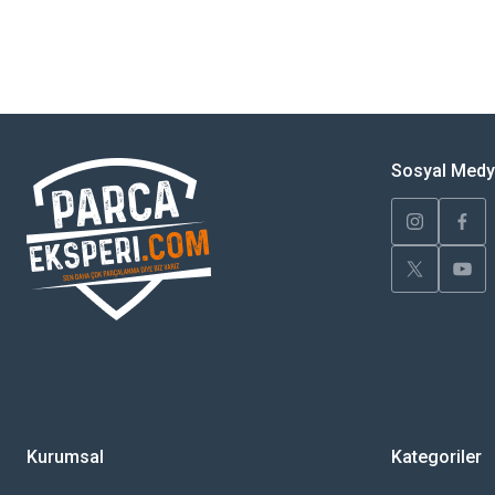
Bu ürünün fiyat bilgisi, resim, ürün açıklamalarında ve diğer konularda yete
Görüş ve önerileriniz için teşekkür ederiz.
Ürün resmi kalitesiz, bozuk veya görüntülenemiyor.
Ürün açıklamasında eksik bilgiler bulunuyor.
Sosyal Med
Ürün bilgilerinde hatalar bulunuyor.
Ürün fiyatı diğer sitelerden daha pahalı.
Bu ürüne benzer farklı alternatifler olmalı.
Kurumsal
Kategoriler