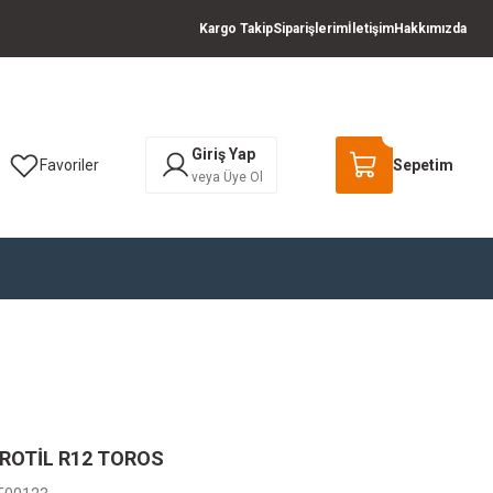
Kargo Takip
Siparişlerim
İletişim
Hakkımızda
Giriş Yap
Favoriler
Sepetim
veya Üye Ol
 ROTİL R12 TOROS