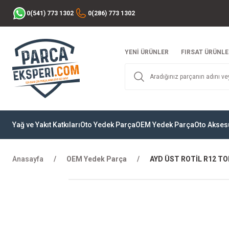
0(541) 773 1302
0(286) 773 1302
YENİ ÜRÜNLER
FIRSAT ÜRÜNLE
Yağ ve Yakıt Katkıları
Oto Yedek Parça
OEM Yedek Parça
Oto Akses
Anasayfa
OEM Yedek Parça
AYD ÜST ROTİL R12 T