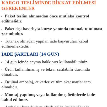
KARGO TESLİMİNDE DİKKAT EDİLMESİ
er
Müşürler
Torsiyon Burcu
Pistonlar
Z Rot
GEREKENLER
ar
Park Sensörü
Torsiyon Tamir Takımı
Pompalar
Paket teslim alınmadan önce mutlaka kontrol
edilmelidir.
Reflektörler
Yaylar
Radyatör
Paket dışı hasarlıysa
kurye yanında tutanak tutulması
zorunludur.
Röle
Segmanlar
Tutanak olmadan yapılan iade başvuruları kabul
edilmemektedir.
Şalterler ve Müşürler
Silindir Kapakları
İADE ŞARTLARI (14 GÜN)
akım
Sensör
Triger Kayışı
14 gün içinde cayma hakkınızı kullanabilirsiniz.
Ürün kullanılmamış ve tekrar satılabilir durumda
Sıcaklık Sensörü
Triger Seti
olmalıdır.
Orijinal ambalaj, etiketler ve tüm aksesuarlar tam
Sigorta Kutuları
Turbo
olmalıdır.
Montaj yapılmış veya kullanılmış ürünlerde iade
i
Silecek Kolu
Turbo Basınç Sensörü
kabul edilmez.