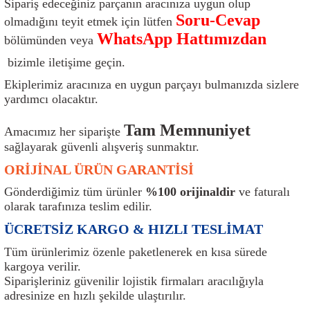
Sipariş edeceğiniz parçanın aracınıza uygun olup
ı
Isı Sensörü
Kilit
Rolanti Valfi
Kalorifer Ekipmanları
Rotil
Soru-Cevap
olmadığını teyit etmek için lütfen
WhatsApp Hattımızdan
bölümünden veya
Isıtma Beyni
Koltuk Ekipmanları
Şanzıman Keçe
Karter
Şaft Takozları
bizimle iletişime geçin.
Kilometre Hız Sensörü
Paçalıklar
Stabilizör
Keçe
Salıncak
Ekiplerimiz aracınıza en uygun parçayı bulmanızda sizlere
yardımcı olacaktır.
Kilometre Teli
Panjur ve Izgaralar
Subaplar
Klima Radyatörü
Şanzıman Takozu
Tam Memnuniyet
Amacımız her siparişte
sağlayarak güvenli alışveriş sunmaktır.
Klima Fanları
Plakalık
Tapa
Klima Rezistansı
Teker Yatak
ORİJİNAL ÜRÜN GARANTİSİ
Kompresör
Yakıt Deposu Ekipmanları
Tekerlek Sensörü
Konjektör
Tekerlek Rulmanı
Gönderdiğimiz tüm ürünler
%100 orijinaldir
ve faturalı
olarak tarafınıza teslim edilir.
Kondansatör
Termostat
Kranklar
Torsiyon
ÜCRETSİZ KARGO & HIZLI TESLİMAT
Lambalar
Termostat Contası
Motor Takozu
Viraj Demiri ve Lastikleri
Tüm ürünlerimiz özenle paketlenerek en kısa sürede
kargoya verilir.
Siparişleriniz güvenilir lojistik firmaları aracılığıyla
ri
Merkezi Kilit Beyni
Termostat Gövdesi
Oksijen Sensörü (Lambda Sensörü)
Vites Ekipmanları
adresinize en hızlı şekilde ulaştırılır.