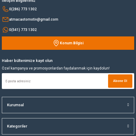
İletişim Bilgilerimiz
Bu ürüne benzer farklı alternatifler olmalı.
0(286) 773 1302
Yağ Soğutucu
atmacaotomotiv@gmail.com
Yakıt Deposu
0(541) 773 1302
Konum Bilgisi
Yataklar
Gönder
Yedek Su Deposu
Haber bültenimize kayıt olun
Özel kampanya ve promosyonlardan faydalanmak için kaydolun!
Abone Ol
Kurumsal
Kategoriler