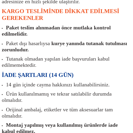
adresinize en hızlı şekilde ulaştırılır.
er
Müşürler
Torsiyon Burcu
Pistonlar
Z Rot
KARGO TESLİMİNDE DİKKAT EDİLMESİ
GEREKENLER
ar
Park Sensörü
Torsiyon Tamir Takımı
Pompalar
Paket teslim alınmadan önce mutlaka kontrol
Reflektörler
Yaylar
Radyatör
edilmelidir.
Paket dışı hasarlıysa
kurye yanında tutanak tutulması
Röle
Segmanlar
zorunludur.
Tutanak olmadan yapılan iade başvuruları kabul
Şalterler ve Müşürler
Silindir Kapakları
edilmemektedir.
İADE ŞARTLARI (14 GÜN)
akım
Sensör
Triger Kayışı
14 gün içinde cayma hakkınızı kullanabilirsiniz.
Sıcaklık Sensörü
Triger Seti
Ürün kullanılmamış ve tekrar satılabilir durumda
olmalıdır.
Sigorta Kutuları
Turbo
Orijinal ambalaj, etiketler ve tüm aksesuarlar tam
olmalıdır.
i
Silecek Kolu
Turbo Basınç Sensörü
Montaj yapılmış veya kullanılmış ürünlerde iade
kabul edilmez.