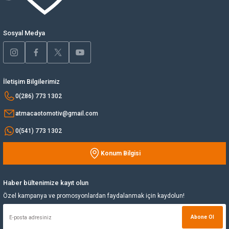
Ürün fiyatı diğer sitelerden daha pahalı.
Yağ Soğutucu
Bu ürüne benzer farklı alternatifler olmalı.
Sosyal Medya
Yakıt Deposu
Yataklar
İletişim Bilgilerimiz
Gönder
0(286) 773 1302
Yedek Su Deposu
atmacaotomotiv@gmail.com
0(541) 773 1302
Konum Bilgisi
Haber bültenimize kayıt olun
Özel kampanya ve promosyonlardan faydalanmak için kaydolun!
Abone Ol