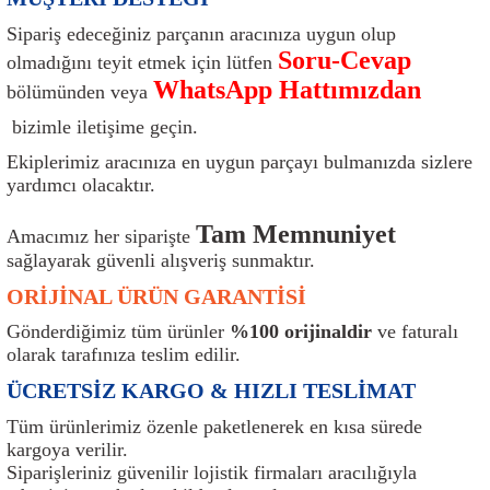
ı
Isı Sensörü
Kilit
Rolanti Valfi
Kalorifer Ekipmanları
Rotil
Sipariş edeceğiniz parçanın aracınıza uygun olup
Soru-Cevap
olmadığını teyit etmek için lütfen
Isıtma Beyni
Koltuk Ekipmanları
Şanzıman Keçe
Karter
Şaft Takozları
WhatsApp Hattımızdan
bölümünden veya
bizimle iletişime geçin.
Kilometre Hız Sensörü
Paçalıklar
Stabilizör
Keçe
Salıncak
Ekiplerimiz aracınıza en uygun parçayı bulmanızda sizlere
Kilometre Teli
Panjur ve Izgaralar
Subaplar
Klima Radyatörü
Şanzıman Takozu
yardımcı olacaktır.
Tam Memnuniyet
Klima Fanları
Plakalık
Tapa
Klima Rezistansı
Teker Yatak
Amacımız her siparişte
sağlayarak güvenli alışveriş sunmaktır.
Kompresör
Yakıt Deposu Ekipmanları
Tekerlek Sensörü
Konjektör
Tekerlek Rulmanı
ORİJİNAL ÜRÜN GARANTİSİ
Gönderdiğimiz tüm ürünler
%100 orijinaldir
ve faturalı
Kondansatör
Termostat
Kranklar
Torsiyon
olarak tarafınıza teslim edilir.
ÜCRETSİZ KARGO & HIZLI TESLİMAT
Lambalar
Termostat Contası
Motor Takozu
Viraj Demiri ve Lastikleri
Tüm ürünlerimiz özenle paketlenerek en kısa sürede
kargoya verilir.
ri
Merkezi Kilit Beyni
Termostat Gövdesi
Oksijen Sensörü (Lambda Sensörü)
Vites Ekipmanları
Siparişleriniz güvenilir lojistik firmaları aracılığıyla