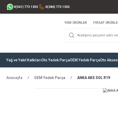
0(541) 773 1302
0(286) 773 1302
YENİ ÜRÜNLER
FIRSAT ÜRÜNLE
Yağ ve Yakıt Katkıları
Oto Yedek Parça
OEM Yedek Parça
Oto Akses
Anasayfa
OEM Yedek Parça
ANKA AKS SOL R19