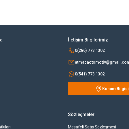
rsiz gördüğünüz noktaları öneri formunu kullanarak tarafımıza iletebilirsiniz.
Bu ürüne ilk yorumu siz yapın!
Yorum Yaz
ya
İletişim Bilgilerimiz
0(286) 773 1302
atmacaotomotiv@gmail.co
0(541) 773 1302
Konum Bilgisi
Gönder
Sözleşmeler
tkıları
Mesafeli Satış Sözleşmesi