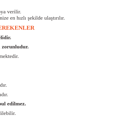
a verilir.
nize en hızlı şekilde ulaştırılır.
GEREKENLER
idir.
 zorunludur.
mektedir.
dır.
dır.
bul edilmez.
lebilir.