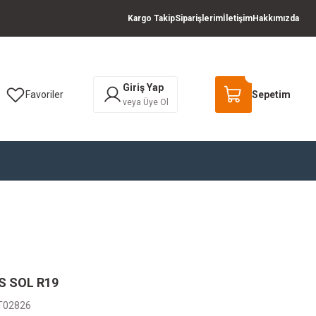
Kargo Takip
Siparişlerim
İletişim
Hakkımızda
Giriş Yap
Favoriler
Sepetim
veya Üye Ol
S SOL R19
T02826