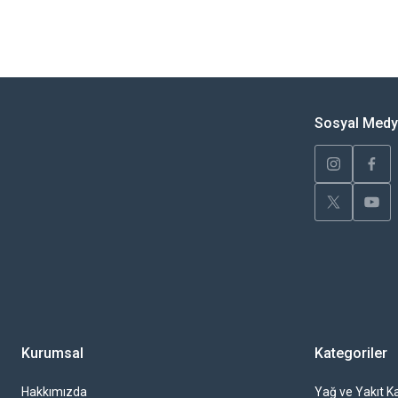
Bu ürünün fiyat bilgisi, resim, ürün açıklamalarında ve diğer konularda yete
Görüş ve önerileriniz için teşekkür ederiz.
Ürün resmi kalitesiz, bozuk veya görüntülenemiyor.
Ürün açıklamasında eksik bilgiler bulunuyor.
Sosyal Med
Ürün bilgilerinde hatalar bulunuyor.
Ürün fiyatı diğer sitelerden daha pahalı.
Bu ürüne benzer farklı alternatifler olmalı.
Kurumsal
Kategoriler
Hakkımızda
Yağ ve Yakıt Ka